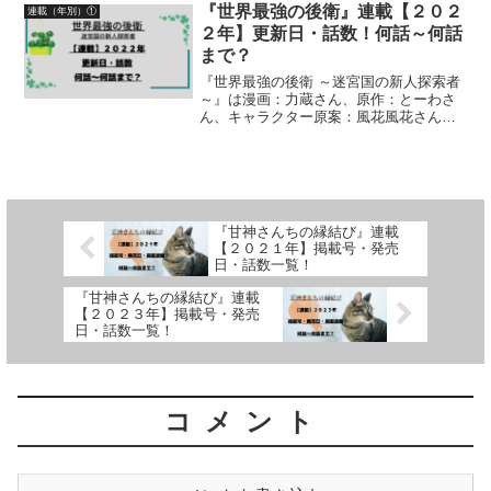
紹介しています
『世界最強の後衛』連載【２０２
連載（年別）①
２年】更新日・話数！何話～何話
まで？
『世界最強の後衛 ～迷宮国の新人探索者
～』は漫画：力蔵さん、原作：とーわさ
ん、キャラクター原案：風花風花さんに
よる作品です。漫画の連載【２０２２
年】更新日・話数について、詳しく紹介
しています
『甘神さんちの縁結び』連載
【２０２１年】掲載号・発売
日・話数一覧！
『甘神さんちの縁結び』連載
【２０２３年】掲載号・発売
日・話数一覧！
コメント