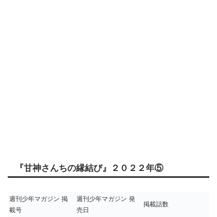
『甘神さんちの縁結び』２０２２年⑤
週刊少年マガジン 掲
週刊少年マガジン 発
掲載話数
載号
売日