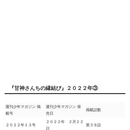
『甘神さんちの縁結び』２０２２年③
週刊少年マガジン 掲
週刊少年マガジン 発
掲載話数
載号
売日
２０２２年 ２月２２
２０２２年１３号
第３９話
日