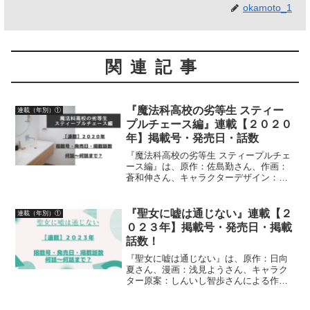
okamoto_1
関連記事
『魔法科高校の劣等生 スティー
連載（年別）①
プルチェース編』連載【２０２０
年】掲載号・発売日・話数
『魔法科高校の劣等生 スティープルチェ
ース編』は、原作：佐島勤さん、作画：
蒼和伸さん、キャラクターデザイン：石
田可奈さんによる作品です。漫画の連載
【２０２０年】月刊コミック 電撃大王掲
載号、発売日、掲載話数について、詳し
『聖女に嘘は通じない』連載【２
連載（年別）①
く紹介しています
０２３年】掲載号・発売日・掲載
話数！
『聖女に嘘は通じない』は、原作：日向
夏さん、漫画：浅見ようさん、キャラク
ター原案：しんいし智歩さんによる作品
です。漫画の連載【２０２３年】の「月
刊少年マガジン」掲載号・発売日・掲載