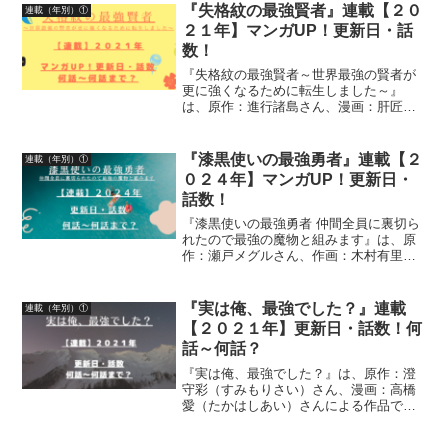
話数について、詳しく紹介しています
『失格紋の最強賢者』連載【２０
連載（年別）①
２１年】マンガUP！更新日・話
数！
『失格紋の最強賢者～世界最強の賢者が
更に強くなるために転生しました～』
は、原作：進行諸島さん、漫画：肝匠＆
馮昊さん、キャラクター原案：風花風花
さんによる作品です漫画の連載【２０２
１年】マンガUP！更新日、話数につい
『漆黒使いの最強勇者』連載【２
連載（年別）①
て、詳しく紹介しています
０２４年】マンガUP！更新日・
話数！
『漆黒使いの最強勇者 仲間全員に裏切ら
れたので最強の魔物と組みます』は、原
作：瀬戸メグルさん、作画：木村有里さ
ん、キャラクター原案：ジョンディーさ
んによる作品です。漫画の連載【２０２
４年】マンガUP！更新日、話数につい
『実は俺、最強でした？』連載
連載（年別）①
て、詳しく紹介していま...
【２０２１年】更新日・話数！何
話～何話？
『実は俺、最強でした？』は、原作：澄
守彩（すみもりさい）さん、漫画：高橋
愛（たかはしあい）さんによる作品で
す。漫画の連載【２０２１年】水曜日の
シリウス更新日・話数について、詳しく