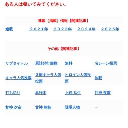
ある人は覗いてみてください。
連載（掲載）情報【関連記事】
連載
２０２１年
２０２３年
２０２４年
２０２５年
その他【関連記事】
サブタイトル
累計発行部数
無料
名シーン投票
３周キャラ人気
ヒロイン人気投
キャラ人気投票
休載
投票
票
打ち切り
単行本
上終 瓜生
甘神 夜重
甘神 夕奈
甘神 朝姫
登場人物
ー