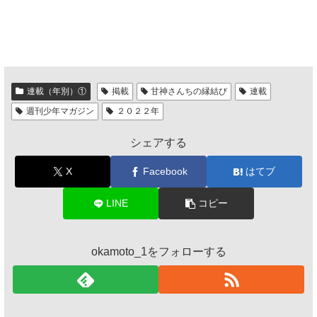
連載（年別）①
掲載
甘神さんちの縁結び
連載
週刊少年マガジン
２０２２年
シェアする
X
Facebook
はてブ
LINE
コピー
okamoto_1をフォローする