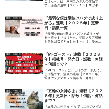
ごはん～』は、木南ユカさんの作品で
す。漫画の連載【２０２１年】マガポケ
（マガジンポケット）無料話更新日、話
数について詳しく紹介しています
『最弱な僕は壁抜けバグで成り上
連載（年別）①
がる』連載【２０２５年】更新
日・話数一覧
『最弱な僕は<壁抜けバグ>で成り上が
る〜壁をすり抜けたら、初回クリア報酬
を無限回収できました！～』は、漫画：
畑優以さん、原作：北川ニキタさん、キ
ャラクター原案：笹目めとさんによる作
品です。漫画の連載【２０２５年】マガ
『MFゴースト』連載【２０２３
連載（年別）①
ポケ（マガジンポケット）...
年】掲載号・発売日・話数！何話
～何話まで？
『MFゴースト』は、しげの秀一さんによ
る作品です。漫画の連載【２０２３年】
週刊ヤングマガジン掲載号・発売日・話
数について詳しく紹介しています
『五輪の女神さま』連載【２０２
連載（年別）①
５年】更新日・話数！何話～何話
まで？
『五輪の女神さま ～なでしこ寮のメダル