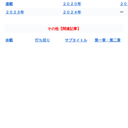
連載
２０２０年
２０
２０２３年
２０２４年
ー
その他【関連記事】
休載
打ち切り
サブタイトル
第一章・第二章