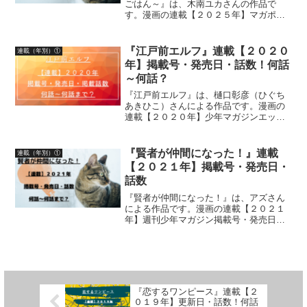
ごはん～』は、木南ユカさんの作品で
す。漫画の連載【２０２５年】マガポケ
（マガジンポケット）無料話更新日、話
数について詳しく紹介しています
『江戸前エルフ』連載【２０２０
連載（年別）①
年】掲載号・発売日・話数！何話
～何話？
『江戸前エルフ』は、樋口彰彦（ひぐち
あきひこ）さんによる作品です。漫画の
連載【２０２０年】少年マガジンエッジ
掲載号、発売日、掲載話数について詳し
く紹介しています
『賢者が仲間になった！』連載
連載（年別）①
【２０２１年】掲載号・発売日・
話数
『賢者が仲間になった！』は、アズさん
による作品です。漫画の連載【２０２１
年】週刊少年マガジン掲載号・発売日・
掲載話数について詳しく紹介しています
『恋するワンピース』連載【２
０１９年】更新日・話数！何話