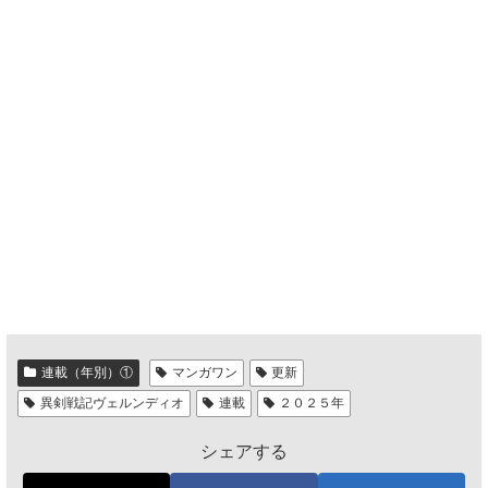
連載（年別）①
マンガワン
更新
異剣戦記ヴェルンディオ
連載
２０２５年
シェアする