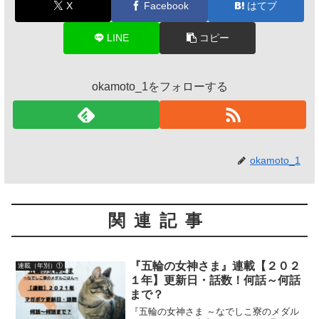
X
Facebook
はてブ
LINE
コピー
okamoto_1をフォローする
okamoto_1
関連記事
『五輪の女神さま』連載【２０２
連載（年別）①
１年】更新日・話数！何話～何話
まで？
『五輪の女神さま ～なでしこ寮のメダル