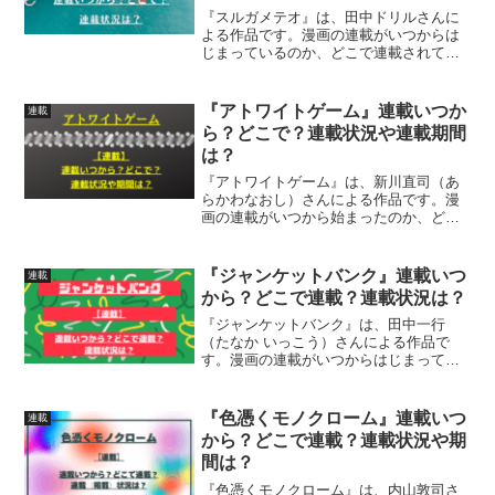
『スルガメテオ』は、田中ドリルさんに
よる作品です。漫画の連載がいつからは
じまっているのか、どこで連載されてい
るのか、連載開始号連載状況について、
詳しく紹介しています
『アトワイトゲーム』連載いつか
連載
ら？どこで？連載状況や連載期間
は？
『アトワイトゲーム』は、新川直司（あ
らかわなおし）さんによる作品です。漫
画の連載がいつから始まったのか、どこ
で連載されているのか、連載（掲載）情
報連載期間について、詳しく紹介してい
ます
『ジャンケットバンク』連載いつ
連載
から？どこで連載？連載状況は？
『ジャンケットバンク』は、田中一行
（たなか いっこう）さんによる作品で
す。漫画の連載がいつからはじまってい
るのか、どこで連載されているのか、連
載（掲載）状況について詳しく紹介して
います
『色憑くモノクローム』連載いつ
連載
から？どこで連載？連載状況や期
間は？
『色憑くモノクローム』は、内山敦司さ