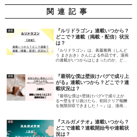
関連記事
『ルリドラゴン』連載いつから？
連載
どこで？連載（掲載・配信）状況
は？
『ルリドラゴン』は、眞藤雅興（しんど
う まさおき）さんによる作品です。漫画
の連載がいつからはじまったのか、どこ
で連載されているのか、連載（掲載・配
信）状況について、詳しく紹介していま
す
『最弱な僕は壁抜けバグで成り上
連載
がる』連載いつから？どこで？連
載状況は？
『最弱な僕は<壁抜けバグ>で成り上が
る〜壁をすり抜けたら、初回クリア報酬
を無限回収できました！～』は、漫画：
畑優以さん、原作：北川ニキタさん、キ
ャラクター原案：笹目めとさんによる作
品です。漫画の連載がいつからはじまっ
『スルガメテオ』連載いつから？
連載
たのか、どこで連載されて...
どこで連載？連載開始号や連載状
況は？