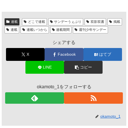
連載
どこで連載
サンデーうぇぶり
双影双書
掲載
連載
連載いつから
連載期間
週刊少年サンデー
シェアする
X
Facebook
はてブ
LINE
コピー
okamoto_1をフォローする
okamoto_1