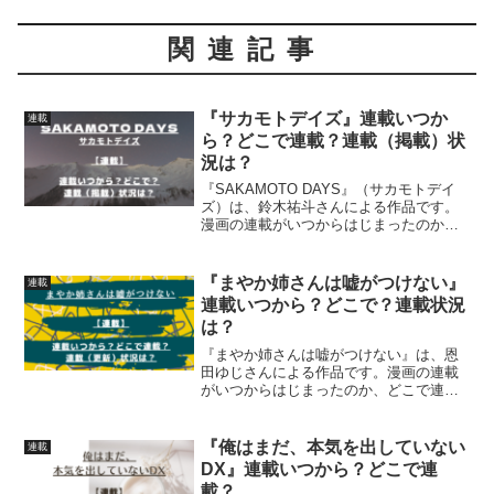
関連記事
『サカモトデイズ』連載いつか
連載
ら？どこで連載？連載（掲載）状
況は？
『SAKAMOTO DAYS』（サカモトデイ
ズ）は、鈴木祐斗さんによる作品です。
漫画の連載がいつからはじまったのか、
どこで連載されているのか、連載（掲
載）状況について、詳しく紹介していま
す
『まやか姉さんは嘘がつけない』
連載
連載いつから？どこで？連載状況
は？
『まやか姉さんは嘘がつけない』は、恩
田ゆじさんによる作品です。漫画の連載
がいつからはじまったのか、どこで連載
されているのか、連載（更新）状況につ
いて詳しく紹介しています
『俺はまだ、本気を出していない
連載
DX』連載いつから？どこで連
載？