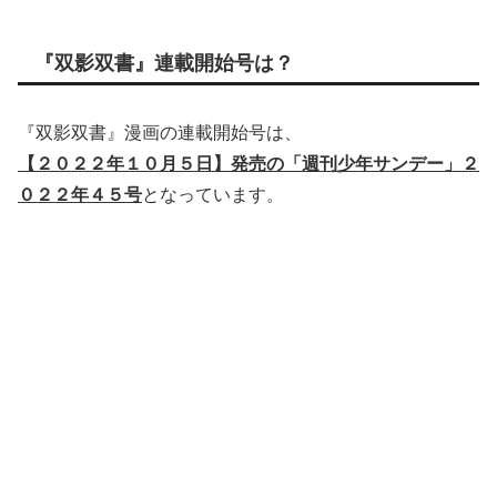
『双影双書』連載開始号は？
『双影双書』漫画の連載開始号は、
【２０２２年１０月５日】発売の「週刊少年サンデー」２
０２２年４５号
となっています。