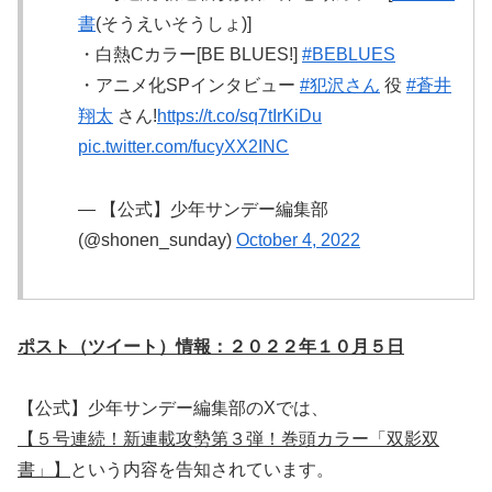
書
(そうえいそうしょ)]
・白熱Cカラー[BE BLUES!]
#BEBLUES
・アニメ化SPインタビュー
#犯沢さん
役
#蒼井
翔太
さん!
https://t.co/sq7tIrKiDu
pic.twitter.com/fucyXX2INC
— 【公式】少年サンデー編集部
(@shonen_sunday)
October 4, 2022
ポスト（ツイート）情報：２０２２年１０月５日
【公式】少年サンデー編集部のXでは、
【５号連続！新連載攻勢第３弾！巻頭カラー「双影双
書」】
という内容を告知されています。