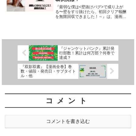
『最弱な僕は<壁抜けバグ>で成り上が
る〜壁をすり抜けたら、初回クリア報酬
を無限回収できました！～』は、漫画：
畑優以さん、原作：北川ニキタさん、キ
ャラクター原案：笹目めとさんによる作
品です。漫画の連載がいつからはじまっ
たのか、どこで連載されて...
『ジャンケットバンク』累計発
行部数！累計は何万部？何巻で
達成？
『双影双書』【漫画全巻】巻
数・値段・発売日・サブタイト
ル・他
コメント
コメントを書き込む