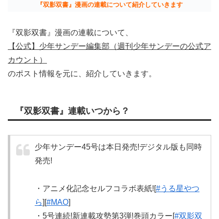
『双影双書』漫画の連載について紹介していきます
『双影双書』漫画の連載について、
【公式】少年サンデー編集部（週刊少年サンデーの公式ア
カウント）
のポスト情報を元に、紹介していきます。
『双影双書』連載いつから？
少年サンデー45号は本日発売!デジタル版も同時
発売!
・アニメ化記念セルフコラボ表紙![
#うる星やつ
ら
][
#MAO
]
・5号連続!新連載攻勢第3弾!巻頭カラー[
#双影双