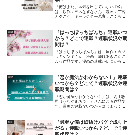
『俺はまだ、本気を出していない DX』
は、原作：三木なずなさん、漫画：二宮
カクさん、キャラクター原案：さくらね
こさんによる作品です。漫画の連載がい
つからはじまったのか、どこで連載され
ているのか紹介していきます
『はっちぽっちぱんち』連載いつ
連載
から？どこで連載？連載状況や期
間は？
『はっちぽっちぱんち』は、原作：カツ
ラギゲンキさん、漫画：嵯峨あきさんに
よる作品です。漫画の連載がいつからは
じまったのか、どこで連載されているの
か、連載（更新）状況や連載期間につい
て、詳しく紹介しています
『恋か魔法かわからない！』連載
連載
いつから？どこで？連載状況や連
載期間は？
『恋か魔法かわからない！』は、内山敦
司（うちやまあつし）さんによる作品で
す。漫画の連載がいつからはじまってい
るのか、どこで連載されているのか、連
載開始号連載状況、連載期間について詳
しく紹介しています
『最弱な僕は壁抜けバグで成り上
連載
がる』連載いつから？どこで？連
載状況は？