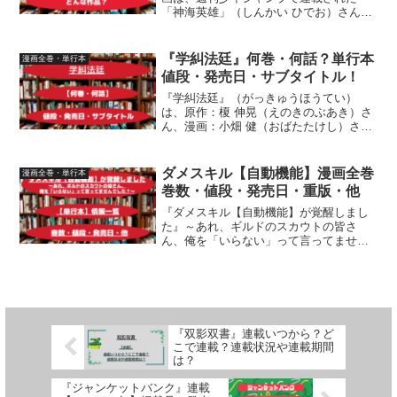
「神海英雄」（しんかい ひでお）さんに
よる作品です。単行本の連載について、
１巻～３巻までの情報、作品について、
詳しく紹介しています
『学糾法廷』何巻・何話？単行本
漫画全巻・単行本
値段・発売日・サブタイトル！
『学糾法廷』（がっきゅうほうてい）
は、原作：榎 伸晃（えのきのぶあき）さ
ん、漫画：小畑 健（おばたたけし）さん
による作品です。単行本が何巻・何話ま
ででているのか、値段・発売日、サブタ
イトルについて詳しく紹介しています
ダメスキル【自動機能】漫画全巻
漫画全巻・単行本
巻数・値段・発売日・重版・他
『ダメスキル【自動機能】が覚醒しまし
た』～あれ、ギルドのスカウトの皆さ
ん、俺を「いらない」って言ってません
でした？〜は、原作：LA軍さん、作画：
中島零さん、キャラクター原案：潮一葉
さん、ネーム原案：赤衣丸歩郎さんによ
る作品です。【漫画全巻】...
『双影双書』連載いつから？ど
こで連載？連載状況や連載期間
は？
『ジャンケットバンク』連載