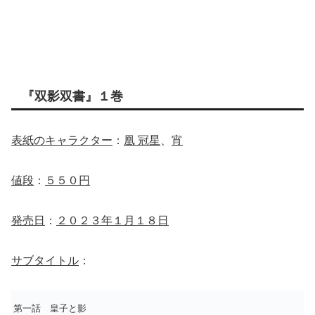
『双影双書』１巻
表紙のキャラクター
：
凰 冠星
、
宵
値段
：
５５０円
発売日
：
２０２３年１月１８日
サブタイトル
：
第一話 皇子と影