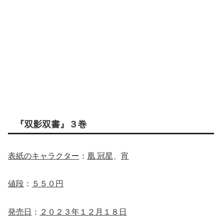
『双影双書』３巻
表紙のキャラクター
：
凰 冠星
、
宵
値段
：
５５０円
発売日
：
２０２３年１２月１８日