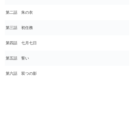
第二話 朱の衣
第三話 初任務
第四話 七月七日
第五話 誓い
第六話 双つの影