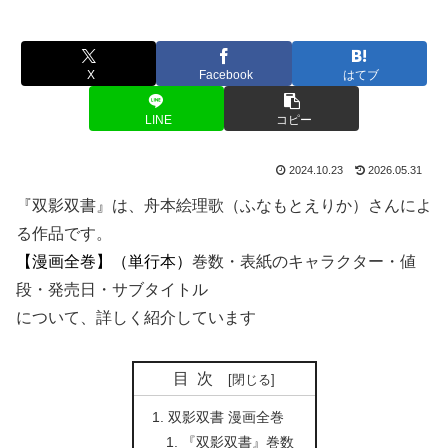
X
Facebook
はてブ
LINE
コピー
2024.10.23
2026.05.31
『双影双書』は、舟本絵理歌（ふなもとえりか）さんによ
る作品です。
【漫画全巻】（単行本）
巻数・表紙のキャラクター・値
段・発売日・サブタイトル
について、詳しく紹介しています
目次
双影双書 漫画全巻
『双影双書』巻数