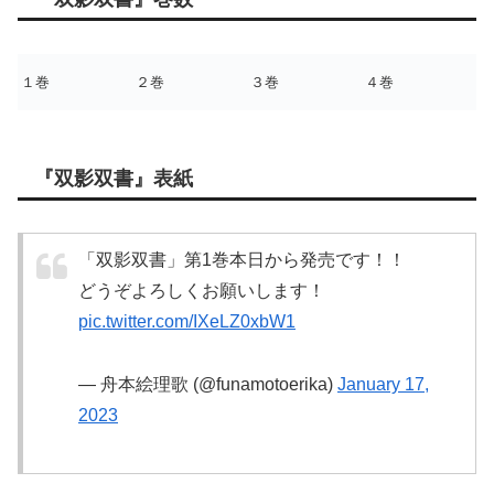
１巻
２巻
３巻
４巻
『双影双書』表紙
「双影双書」第1巻本日から発売です！！
どうぞよろしくお願いします！
pic.twitter.com/IXeLZ0xbW1
— 舟本絵理歌 (@funamotoerika)
January 17,
2023