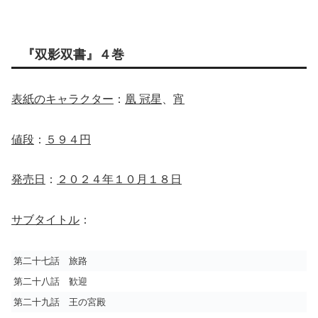
『双影双書』４巻
表紙のキャラクター
：
凰 冠星
、
宵
値段
：
５９４円
発売日
：
２０２４年１０月１８日
サブタイトル
：
第二十七話 旅路
第二十八話 歓迎
第二十九話 王の宮殿