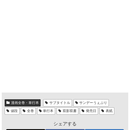
漫画全巻・単行本
サブタイトル
サンデーうぇぶり
値段
全巻
単行本
双影双書
発売日
表紙
シェアする