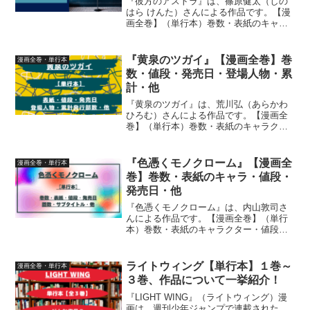
『彼方のアストラ』は、篠原健太（しの
はら けんた）さんによる作品です。【漫
画全巻】（単行本）巻数・表紙のキャラ
クター・値段・発売日・サブタイトル・
登場人物について、詳しく紹介していま
す
『黄泉のツガイ』【漫画全巻】巻
漫画全巻・単行本
数・値段・発売日・登場人物・累
計・他
『黄泉のツガイ』は、荒川弘（あらかわ
ひろむ）さんによる作品です。【漫画全
巻】（単行本）巻数・表紙のキャラクタ
ー・値段・発売日・サブタイトル・登場
人物累計について、詳しく紹介していま
す
『色憑くモノクローム』【漫画全
漫画全巻・単行本
巻】巻数・表紙のキャラ・値段・
発売日・他
『色憑くモノクローム』は、内山敦司さ
んによる作品です。【漫画全巻】（単行
本）巻数・表紙のキャラクター・値段・
発売日・サブタイトルについて、詳しく
紹介しています
ライトウィング【単行本】１巻～
漫画全巻・単行本
３巻、作品について一挙紹介！
『LIGHT WING』（ライトウィング）漫
画は、週刊少年ジャンプで連載された