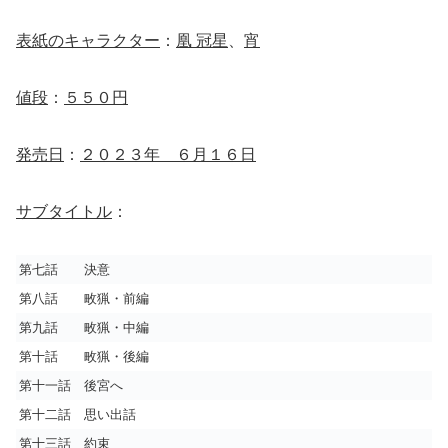
表紙のキャラクター
：
凰 冠星
、
宵
値段
：
５５０円
発売日
：
２０２３年 ６月１６日
サブタイトル
：
第七話 決意
第八話 畋猟・前編
第九話 畋猟・中編
第十話 畋猟・後編
第十一話 後宮へ
第十二話 思い出話
第十三話 約束