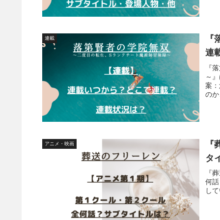
『
連載
連
『落
～』
案：
のか
『
アニメ・映画
タ
『葬
何話
して