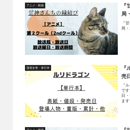
『
アニメ・映画
局
『甘
局・
『
漫画全巻・単行本
売
『ル
です
日・
ます
アニメ・映画