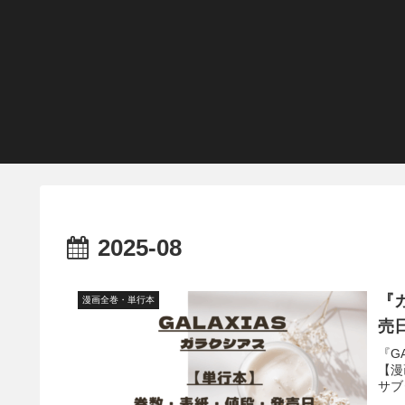
2025-08
『
漫画全巻・単行本
売
『G
【漫
サブ