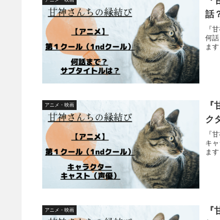
『
話
『甘
何話
ます
『
アニメ・映画
ク
『甘
キャ
ます
『
アニメ・映画