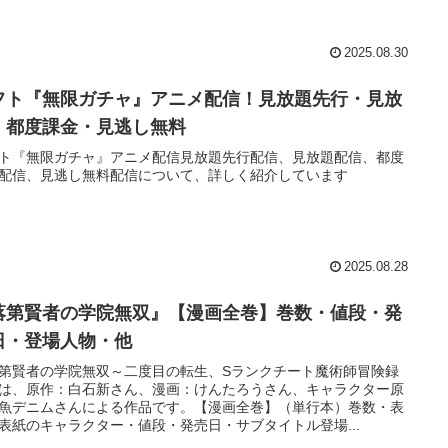
2025.08.30
フト『無限ガチャ』アニメ配信！見放題先行・見放
・都度課金・見逃し無料
ト『無限ガチャ』アニメ配信見放題先行配信、見放題配信、都度
配信、見逃し無料配信について、詳しく紹介しています
2025.08.28
落第賢者の学院無双』【漫画全巻】巻数・値段・発
日・登場人物・他
第賢者の学院無双～二度目の転生、Sランクチート魔術師冒険録
は、原作：白石新さん、漫画：けんたろうさん、キャラクター原
魚デニムさんによる作品です。【漫画全巻】（単行本）巻数・表
表紙のキャラクター・値段・発売日・サブタイトル登場...