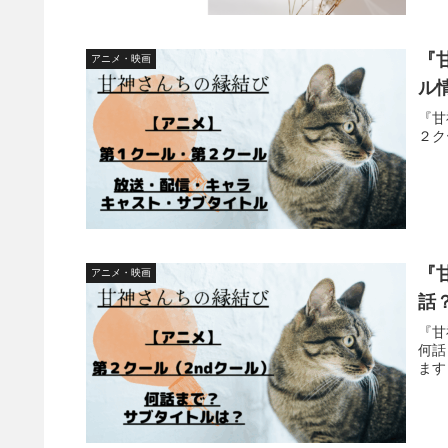
『
アニメ・映画
ル
『甘
２ク
『
アニメ・映画
話
『甘
何話
ます