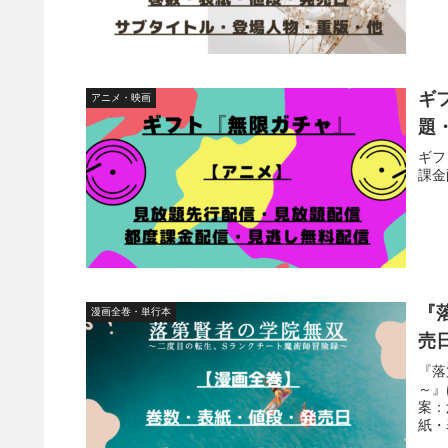
ギ
アニメ・映画
題
ギフ
課金
『
漫画全巻・単行本
売
『落
～』
案：
紙・