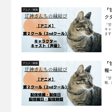
『
アニメ・映画
ク
『甘
キャ
ます
『
アニメ・映画
報
『甘
報、