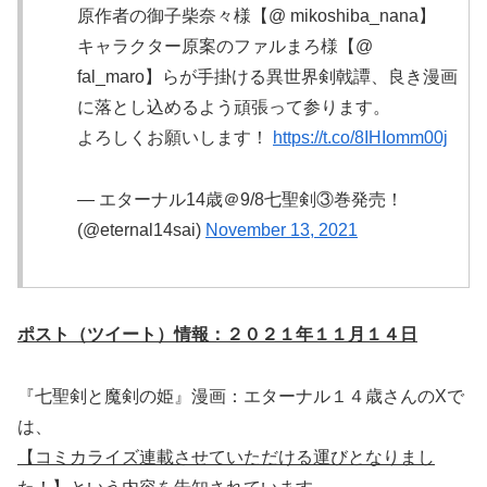
原作者の御子柴奈々様【@ mikoshiba_nana】
キャラクター原案のファルまろ様【@
fal_maro】らが手掛ける異世界剣戟譚、良き漫画
に落とし込めるよう頑張って参ります。
よろしくお願いします！
https://t.co/8IHIomm00j
— エターナル14歳＠9/8七聖剣③巻発売！
(@eternal14sai)
November 13, 2021
ポスト（ツイート）情報：２０２１年１１月１４日
『七聖剣と魔剣の姫』漫画：エターナル１４歳さんのXで
は、
【コミカライズ連載させていただける運びとなりまし