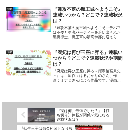
います
『難攻不落の魔王城へようこそ』
連載
連載いつから？どこで？連載状況
は？
『難攻不落の魔王城へようこそ～デバフ
は不要と勇者パーティーを追い出された
黒魔導士、魔王軍の最高幹部に迎えられ
る～』原作：御鷹穂積さん、作画：蚕堂j
１さん、構成：弓取葵さん、平石六さ
ん、キャラクター原案：ユウヒさんによ
『廃妃は再び玉座に昇る』連載い
連載
る作品です。漫画の連載が...
つから？どこで？連載状況や期間
は？
『廃妃は再び玉座に昇る～耀帝後宮異史
～』は、原作：はるおかりのさん、作
画：ミナミさんによる作品です。漫画の
連載がいつからはじまっているのかどこ
で連載されているのか、連載（更新）状
況、連載期間について詳しく紹介してい
ます
『実は俺、最強でした？』【打
ち切り】休載が関係？気になる
連載状況は？
『転生王子は錬金術師となり興