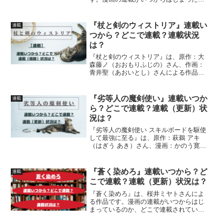
か、どこで連載されているのか、連載状
況、連載期間について紹介しています
『杖と剣のウィストリア』連載い
連載
つから？どこで連載？連載状況
は？
『杖と剣のウィストリア』は、原作：大
森藤ノ（おおもりふじの）さん、作画：
青井聖（あおいとし）さんによる作品で
す。漫画の連載について、連載がいつか
らはじまったのか、どこで連載されてい
るのか、連載（掲載）状況について、詳
『劣等人の魔剣使い』連載いつか
連載
しく紹介しています
ら？どこで連載？連載（更新）状
況は？
『劣等人の魔剣使い スキルボードを駆使
して最強に至る』は、原作：萩鵜 アキ
（はぎう あき）さん、漫画：かのう寛人
（かのうひろと）さん、キャラクター原
案：かやはらさんによる作品です。漫画
の連載がいつからはじまったのか、どこ
『蒼く染めろ』連載いつから？ど
連載
で連載されているのか...
こで連載？連載（更新）状況は？
『蒼く染めろ』は、桜井ミヤトさんによ
る作品です。漫画の連載がいつからはじ
まっているのか、どこで連載されている
のか連載状況について、詳しく紹介して