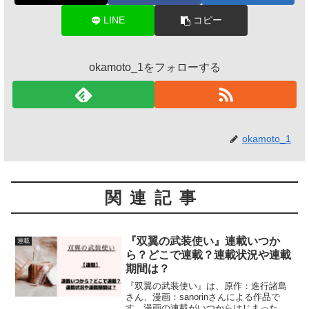
LINE
コピー
okamoto_1をフォローする
okamoto_1
関連記事
『双翼の武装使い』連載いつか
連載
ら？どこで連載？連載状況や連載
期間は？
『双翼の武装使い』は、原作：進行諸島
さん、漫画：sanorinさんによる作品で
す。漫画の連載がいつからはじまったの