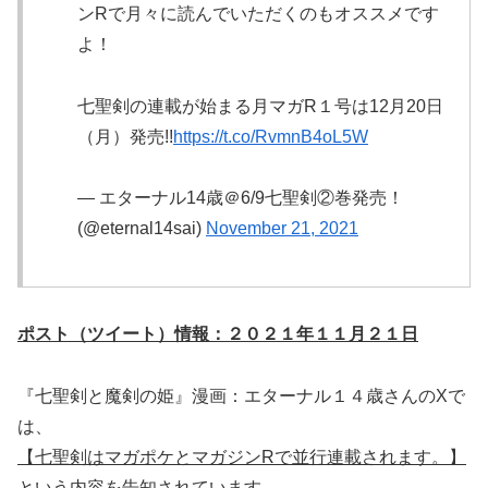
ンRで月々に読んでいただくのもオススメです
よ！
七聖剣の連載が始まる月マガR１号は12月20日
（月）発売!!
https://t.co/RvmnB4oL5W
— エターナル14歳＠6/9七聖剣②巻発売！
(@eternal14sai)
November 21, 2021
ポスト（ツイート）情報：２０２１年１１月２１日
『七聖剣と魔剣の姫』漫画：エターナル１４歳さんのXで
は、
【七聖剣はマガポケとマガジンRで並行連載されます。】
という内容を告知されています。