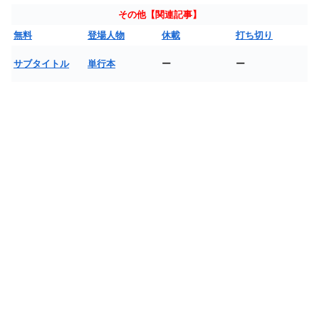
その他【関連記事】
無料
登場人物
休載
打ち切り
サブタイトル
単行本
ー
ー