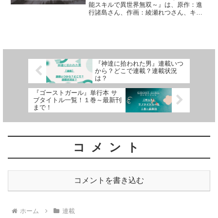
能スキルで異世界無双～』は、原作：進
行諸島さん、作画：綾瀬れつさん、キャ
ラクター原案：fameさんによる作品で
す。漫画の連載がいつからはじまったの
かどこで連載されているのか、連載（更
新）状況、連載期間につ...
『神達に拾われた男』連載いつ
から？どこで連載？連載状況
は？
『ゴーストガール』単行本 サ
ブタイトル一覧！１巻～最新刊
まで！
コメント
コメントを書き込む
ホーム
連載