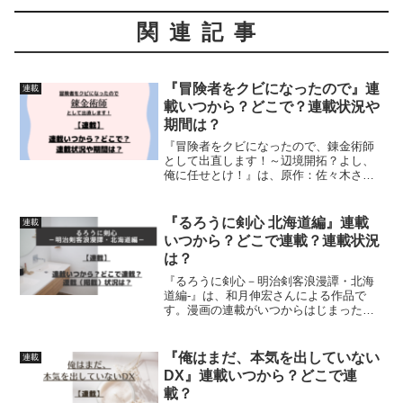
関連記事
『冒険者をクビになったので』連
連載
載いつから？どこで？連載状況や
期間は？
『冒険者をクビになったので、錬金術師
として出直します！～辺境開拓？よし、
俺に任せとけ！』は、原作：佐々木さざ
めきさん、作画：紺野賢護さん・おだや
かさん、構成：獅子唐さんキャラクター
原案：あれっくすさんによる作品です。
『るろうに剣心 北海道編』連載
連載
漫画の連載がいつからはじ...
いつから？どこで連載？連載状況
は？
『るろうに剣心－明治剣客浪漫譚・北海
道編-』は、和月伸宏さんによる作品で
す。漫画の連載がいつからはじまったの
か、どこで連載されているのか、連載
（掲載）状況について詳しく紹介してい
ます
『俺はまだ、本気を出していない
連載
DX』連載いつから？どこで連
載？