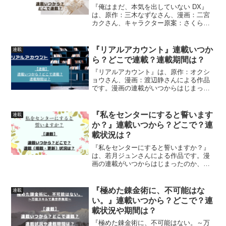
『俺はまだ、本気を出していない DX』
は、原作：三木なずなさん、漫画：二宮
カクさん、キャラクター原案：さくらね
こさんによる作品です。漫画の連載がい
つからはじまったのか、どこで連載され
ているのか紹介していきます
『リアルアカウント』連載いつか
連載
ら？どこで連載？連載期間は？
『リアルアカウント』は、原作：オクシ
ョウさん、漫画：渡辺静さんによる作品
です。漫画の連載がいつからはじまった
のか、どこで連載されているのか、連載
期間について詳しく紹介しています
『私をセンターにすると誓います
連載
か？』連載いつから？どこで？連
載状況は？
『私をセンターにすると誓いますか？』
は、若月ジュンさんによる作品です。漫
画の連載がいつからはじまったのか、ど
こで連載されているのか、連載（掲載・
更新）状況について、詳しく紹介してい
ます
『極めた錬金術に、不可能はな
連載
い。』連載いつから？どこで？連
載状況や期間は？
『極めた錬金術に、不可能はない。～万