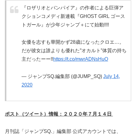
『ロザリオとバンパイア』の作者による巨弾ア
クションコメディ新連載『GHOST GIRL ゴース
トガール』が少年ジャンプ＋にて始動!!!!
女優を志すも華開かず28歳になったクロエ…。
だが彼女は誰よりも優れた”オカルト”体質の持ち
主だったーー!!
https://t.co/mwrADNsHuO
— ジャンプSQ.編集部 (@JUMP_SQ)
July 14,
2020
ポスト（ツイート）情報：２０２０年７月１４日
月刊誌「ジャンプSQ.」編集部 公式アカウントでは、