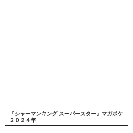
『シャーマンキング スーパースター』マガポケ
２０２４年