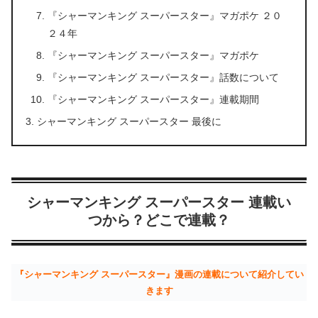
『シャーマンキング スーパースター』マガポケ ２０
２４年
『シャーマンキング スーパースター』マガポケ
『シャーマンキング スーパースター』話数について
『シャーマンキング スーパースター』連載期間
シャーマンキング スーパースター 最後に
シャーマンキング スーパースター 連載い
つから？どこで連載？
『シャーマンキング スーパースター』漫画の連載について紹介してい
きます