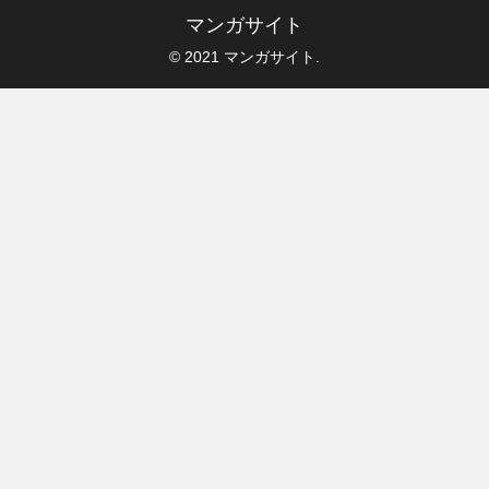
マンガサイト
© 2021 マンガサイト.