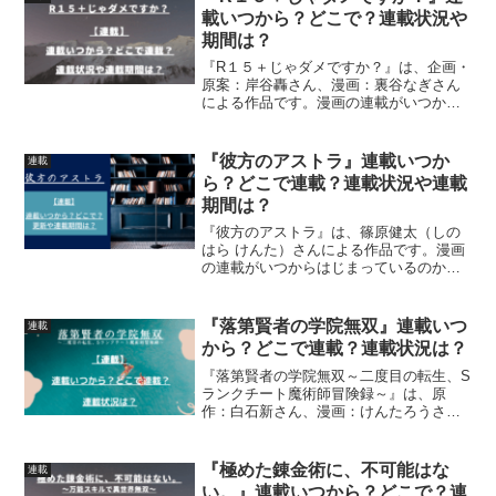
載いつから？どこで？連載状況や
期間は？
『R１５＋じゃダメですか？』は、企画・
原案：岸谷轟さん、漫画：裏谷なぎさん
による作品です。漫画の連載がいつから
はじまったのか、どこで連載されている
のか連載（更新）状況、連載期間につい
て詳しく紹介しています
『彼方のアストラ』連載いつか
連載
ら？どこで連載？連載状況や連載
期間は？
『彼方のアストラ』は、篠原健太（しの
はら けんた）さんによる作品です。漫画
の連載がいつからはじまっているのか、
どこで連載されているのか、連載（更
新）状況連載期間について、詳しく紹介
しています
『落第賢者の学院無双』連載いつ
連載
から？どこで連載？連載状況は？
『落第賢者の学院無双～二度目の転生、S
ランクチート魔術師冒険録～』は、原
作：白石新さん、漫画：けんたろうさ
ん、キャラクター原案：魚デニムさんに
よる作品です。漫画の連載がいつからは
じまったのか、どこで連載されているの
『極めた錬金術に、不可能はな
連載
か、連載（更新）状況につい...
い。』連載いつから？どこで？連