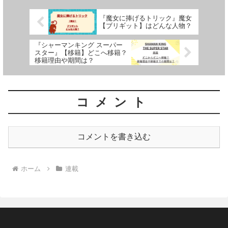
『魔女に捧げるトリック』魔女
【ブリギット】はどんな人物？
『シャーマンキング スーパー
スター』【移籍】どこへ移籍？
移籍理由や期間は？
コメント
コメントを書き込む
ホーム
連載