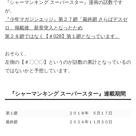
『シャーマンキング スーパースター』漫画の話数です
が、
『少年マガジンエッジ』第２７廻「最終廻 さらばデスゼ
ロ」掲載後、新章突入となったため
第２８廻ではなく【＃028】第１廻となっています。
おそらく、
左側の【＃〇〇〇】というのが話数の累計となっているの
ではないかと予想しています。
『シャーマンキング スーパースター』連載期間
第１廻
２０１８年 ５月１７日
最終廻
２０２４年１１月３０日