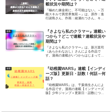
載状況や期間は？
『極めた錬金術に、不可能はない。～万
能スキルで異世界無双～』は、原作：進
行諸島さん、作画：綾瀬れつさん、キャ
ラクター原案：fameさんによる作品で
す。漫画の連載がいつからはじまったの
かどこで連載されているのか、連載（更
『さよなら私のクラマー』連載い
連載
新）状況、連載期間につ...
つから？どこで連載？連載状況や
期間は？
『さよなら私のクラマー』は、新川直司
（あらかわなおし）さんによる作品で
す。漫画の連載がいつからはじまってい
るのか、どこで連載されているのか、連
載（掲載）状況連載期間について、詳し
く紹介しています
『幼稚園WARS』連載【インディ
連載
ーズ版】更新日・話数！何話～何
話？
『幼稚園WARS』は、千葉侑生さんによ
る作品です。漫画の連載【インディーズ
版】少年ジャンプ＋更新日・話数につい
て、詳しく紹介しています