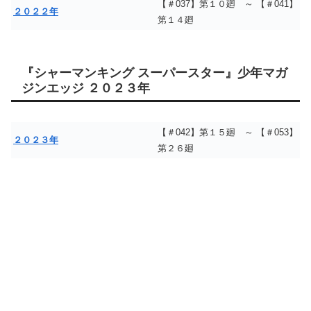
【＃037】第１０廻 ～ 【＃041】
２０２２年
第１４廻
『シャーマンキング スーパースター』少年マガ
ジンエッジ ２０２３年
【＃042】第１５廻 ～ 【＃053】
２０２３年
第２６廻