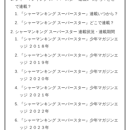
で連載？
『シャーマンキング スーパースター』連載いつから？
『シャーマンキング スーパースター』どこで連載？
シャーマンキング スーパースター 連載状況・連載期間
『シャーマンキング スーパースター』少年マガジンエ
ッジ ２０１８年
『シャーマンキング スーパースター』少年マガジンエ
ッジ ２０１９年
『シャーマンキング スーパースター』少年マガジンエ
ッジ ２０２０年
『シャーマンキング スーパースター』少年マガジンエ
ッジ ２０２１年
『シャーマンキング スーパースター』少年マガジンエ
ッジ ２０２２年
『シャーマンキング スーパースター』少年マガジンエ
ッジ ２０２３年