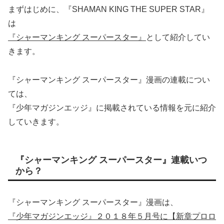
まずはじめに、『SHAMAN KING THE SUPER STAR』
は
『シャーマンキング スーパースター』
として紹介してい
きます。
『シャーマンキング スーパースター』漫画の連載につい
ては、
『少年マガジンエッジ』に掲載されている情報を元に紹介
していきます。
『シャーマンキング スーパースター』連載いつ
から？
『シャーマンキング スーパースター』漫画は、
『少年マガジンエッジ』２０１８年５月号に【新章プロロ