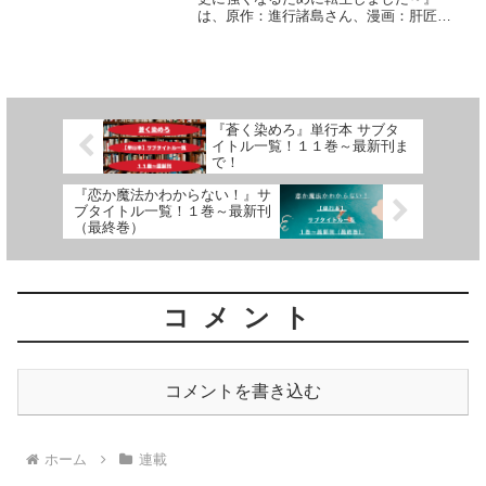
は、原作：進行諸島さん、漫画：肝匠＆
馮昊さん、キャラクター原案：風花風花
さんによる作品です漫画の連載がいつか
らはじまったのか、どこで連載されてい
るのか、連載（更新）状況に...
『蒼く染めろ』単行本 サブタ
イトル一覧！１１巻～最新刊ま
で！
『恋か魔法かわからない！』サ
ブタイトル一覧！１巻～最新刊
（最終巻）
コメント
コメントを書き込む
ホーム
連載