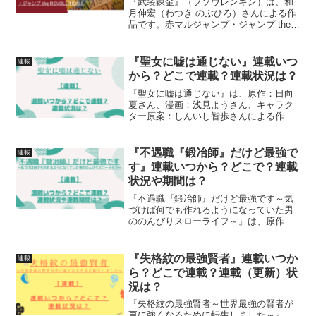
『武装錬金』（ブソウレンキン）は、和
月伸宏（わつき のぶひろ）さんによる作
品です。赤マルジャンプ・ジャンプ the
REVOLUTION！での連載について紹介し
ています
『聖女に嘘は通じない』連載いつ
連載
から？どこで連載？連載状況は？
『聖女に嘘は通じない』は、原作：日向
夏さん、漫画：浅見ようさん、キャラク
ター原案：しんいし智歩さんによる作品
です。漫画の連載がいつからはじまって
いるのか、どこで連載されているのか、
連載開始号、連載状況について詳しく紹
『不遇職『鍛冶師』だけど最強で
連載
介しています
す』連載いつから？どこで？連載
状況や期間は？
『不遇職『鍛冶師』だけど最強です～気
づけば何でも作れるようになっていた男
ののんびりスローライフ～』は、原作：
木嶋隆太さん、漫画：吉村英明さん、キ
ャラクター原案：なかむらさんによる作
品です。漫画の連載がいつからはじまっ
『失格紋の最強賢者』連載いつか
連載
ているのか、どこで連載さ...
ら？どこで連載？連載（更新）状
況は？
『失格紋の最強賢者～世界最強の賢者が
更に強くなるために転生しました～』