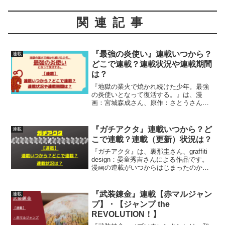
関連記事
『最強の炎使い』連載いつから？
連載
どこで連載？連載状況や連載期間
は？
『地獄の業火で焼かれ続けた少年。最強
の炎使いとなって復活する。』は、漫
画：宮城森成さん、原作：さとうさん、
キャラクター原案：鍋島テツヒロさんに
よる作品。漫画の連載がいつからはじま
っているのか、どこで連載されているの
『ガチアクタ』連載いつから？ど
連載
か連載（更新）状況、連載期...
こで連載？連載（更新）状況は？
『ガチアクタ』は、裏那圭さん、graffiti
design：晏童秀吉さんによる作品です。
漫画の連載がいつからはじまったのか、
どこで連載されているのか、連載開始号
連載状況について、詳しく紹介していま
す
『武装錬金』連載【赤マルジャン
連載
プ】・【ジャンプ the
REVOLUTION！】