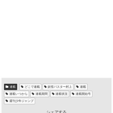
連載
どこで連載
妖怪バスター村上
連載
連載いつから
連載期間
連載状況
連載開始号
週刊少年ジャンプ
シェアする