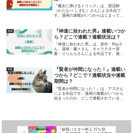
『魔女に捧げるトリック』は、渡辺静
（わたなべ しずむ）さんによる作品で
す。漫画の連載がいつからはじまってい
るのか、どこで連載されているのか、連
載開始号連載期間について、詳しく紹介
しています
『神達に拾われた男』連載いつか
連載
ら？どこで連載？連載状況は？
『神達に拾われた男』は、原作：Royさ
ん、漫画：蘭々さん、キャラクター原
案：りりんらさんによる作品です。漫画
の連載がいつからはじまっているのか、
どこで連載されているのか、連載（更
新）状況について、詳しく紹介していま
『賢者が仲間になった！』連載い
連載
す
つから？どこで？連載状況や連載
期間は？
『賢者が仲間になった！』は、アズさん
による作品です。漫画の連載がいつから
始まったのか、どこで連載されているの
か、連載開始号連載（掲載）状況、連載
期間について、詳しく紹介しています
『妖怪バスター村上 打ち切