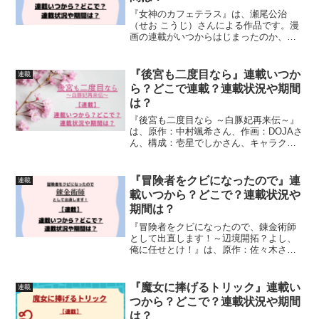
『女神のカフェテラス』は、瀬尾公治
（せお こうじ）さんによる作品です。漫
画の連載がいつからはじまったのか、ど
こで連載されているのか、連載（掲載）
状況連載期間について、詳しく紹介して
います
『後宮も二度目なら』連載いつか
連載
ら？どこで連載？連載状況や期間
は？
『後宮も二度目なら ～白豚妃再来伝～』
は、原作：中村颯希さん、作画：DOJAさ
ん、構成：壱星でしかさん、キャラクタ
ー原案：新井テル子さんによる作品です
漫画の連載がいつからはじまったのか、
どこで連載されているのか、連載（更
『冒険者をクビになったので』連
連載
新）状況、連載期間に...
載いつから？どこで？連載状況や
期間は？
『冒険者をクビになったので、錬金術師
として出直します！～辺境開拓？よし、
俺に任せとけ！』は、原作：佐々木さざ
めきさん、作画：紺野賢護さん・おだや
かさん、構成：獅子唐さんキャラクター
原案：あれっくすさんによる作品です。
『魔女に捧げるトリック』連載い
連載
漫画の連載がいつからはじ...
つから？どこで？連載状況や期間
は？