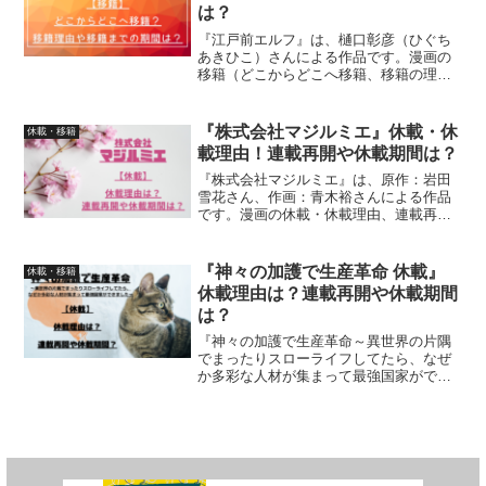
は？
『江戸前エルフ』は、樋口彰彦（ひぐち
あきひこ）さんによる作品です。漫画の
移籍（どこからどこへ移籍、移籍の理
由、移籍までの期間）について、紹介し
ています
『株式会社マジルミエ』休載・休
休載・移籍
載理由！連載再開や休載期間は？
『株式会社マジルミエ』は、原作：岩田
雪花さん、作画：青木裕さんによる作品
です。漫画の休載・休載理由、連載再開
と休載期間について、詳しく紹介してい
ます
『神々の加護で生産革命 休載』
休載・移籍
休載理由は？連載再開や休載期間
は？
『神々の加護で生産革命～異世界の片隅
でまったりスローライフしてたら、なぜ
か多彩な人材が集まって最強国家ができ
ました～』は、作画：トトキハルキさ
ん、白木とざくろさん、原作：風来山さ
ん、キャラクター原案：鈴穂ほたるさん
による作品です。漫画の休載...