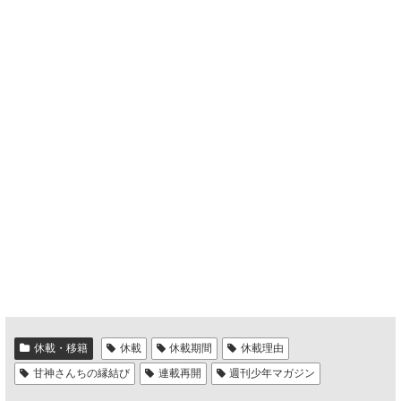
休載・移籍
休載
休載期間
休載理由
甘神さんちの縁結び
連載再開
週刊少年マガジン