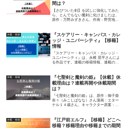
間は？
【さびついた剣】を試しに強化してみた
ら、とんでもない魔剣に化けましたは、
原作：万野みずきさん、作画：野営地さ
ん、構成：長谷川絢也さんキャラクター
原案：赤井てらさんによる作品です。漫
画の休載・休載理由、連載再開と休載期
『スケアリー・キャンパス・カレ
休載・移籍
間について、詳しく紹介し...
ッジ・ユニバーシティ』【移籍】
情報
『スケアリー・キャンパス・カレッジ・
ユニバーシティ』は、永椎 晃平さんによ
る作品です。連載の移籍情報、連載の移
籍先、連載がいつからなのか、連載開始
までの期間について、詳しく紹介してい
ます
『七聖剣と魔剣の姫』【休載】休
休載・移籍
載理由は？連載再開や休載期間
は？
『七聖剣と魔剣の姫』は、原作：御子柴
奈々（みこしばなな）さん漫画：エター
ナル１４歳さん、キャラクター原案：フ
ァルまろさんによる作品です。漫画の休
載・休載理由、連載再開や休載期間につ
いて、詳しく紹介しています
『江戸前エルフ』【移籍】どこへ
休載・移籍
移籍？移籍理由や移籍までの期間