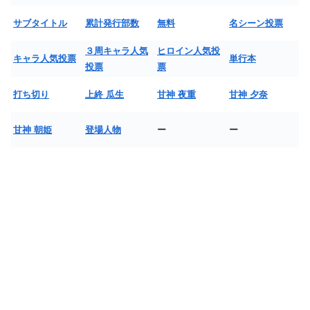
サブタイトル
累計発行部数
無料
名シーン投票
３周キャラ人気
ヒロイン人気投
キャラ人気投票
単行本
投票
票
打ち切り
上終 瓜生
甘神 夜重
甘神 夕奈
甘神 朝姫
登場人物
ー
ー