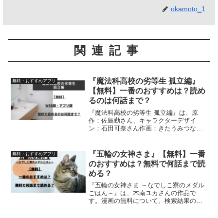
okamoto_1
関連記事
『魔法科高校の劣等生 孤立編』
無料・おすすめアプリ
【無料】一番のおすすめは？読め
るのは何話まで？
『魔法科高校の劣等生 孤立編』は、原
作：佐島勤さん、キャラクターデザイ
ン：石田可奈さん作画：きたうみつなさ
ん、構成：林ふみのさん・長岡千秋さん
による作品です。漫画の無料について、
検索結果の情報を元に【アプリ版】・
『五輪の女神さま』【無料】一番
無料・おすすめアプリ
【WEB版】を一つ一つを調査...
のおすすめは？無料で何話まで読
める？
『五輪の女神さま ～なでしこ寮のメダル
ごはん～』は、木南ユカさんの作品で
す。漫画の無料について、検索結果の情
報を元に【アプリ版】・【WEB版】を一
つ一つを調査。無料でどこまで読むこと