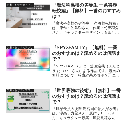
ができるのか、検証しています
『魔法科高校の劣等生 一条将輝
無料・おすすめアプリ
転校編』【無料】一番のおすすめ
は？
『魔法科高校の劣等生 一条将輝転校編』
は、原作：佐島勤さん、作画：竹田羽角
さん、キャラクターデザイン：石田可奈
さんによる作品です漫画の無料につい
て、検索結果の情報を元に【アプリ
版】・【WEB版】を一つ一つを調査。無
『SPY×FAMILY』【無料】一番
無料・おすすめアプリ
料でどこまで読むことができ...
のおすすめは？読めるのは何話ま
で？
『SPY×FAMILY』は、遠藤達哉（えんど
う たつや）さんによる作品です。漫画の
無料について、検索結果の情報を元に
【アプリ版】・【WEB版】を一つ一つを
調査。無料でどこまで読むことができる
のか、検証しています
『世界最強の後衛』【無料】一番
無料・おすすめアプリ
のおすすめは？読めるのは何話ま
で？
『世界最強の後衛 迷宮国の新人探索者』
は、漫画：力蔵さん、原作：とーわさ
ん、キャラクター原案：風花風花さんに
よる作品です。漫画の無料について、検
索結果の情報を元に【アプリ版】・