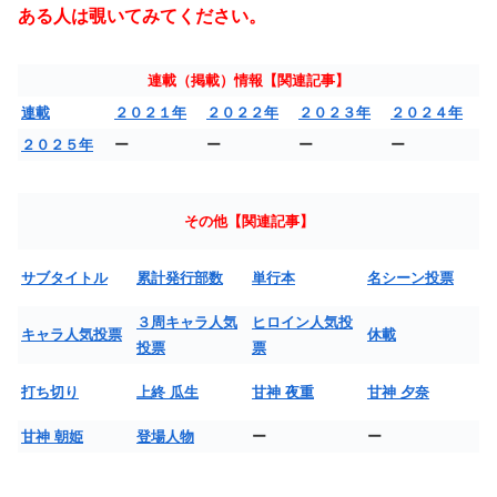
ある人は覗いてみてください。
連載（掲載）情報【関連記事】
連載
２０２１年
２０２２年
２０２３年
２０２４年
２０２５年
ー
ー
ー
ー
その他【関連記事】
サブタイトル
累計発行部数
単行本
名シーン投票
３周キャラ人気
ヒロイン人気投
キャラ人気投票
休載
投票
票
打ち切り
上終 瓜生
甘神 夜重
甘神 夕奈
甘神 朝姫
登場人物
ー
ー