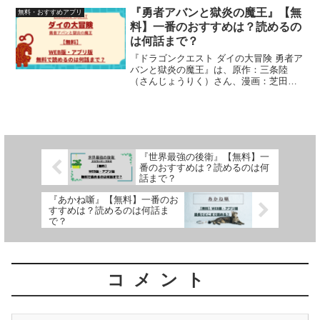
【WEB版】を一つ一つを調査。無料でど
『勇者アバンと獄炎の魔王』【無
無料・おすすめアプリ
こまで読むことができるのか...
料】一番のおすすめは？読めるの
は何話まで？
『ドラゴンクエスト ダイの大冒険 勇者ア
バンと獄炎の魔王』は、原作：三条陸
（さんじょうりく）さん、漫画：芝田優
作（しばたゆうさく）さんによる作品。
漫画の無料について、検索結果の情報を
元に【アプリ版】・【WEB版】を一つ一
つを調査。無料でどこ...
『世界最強の後衛』【無料】一
番のおすすめは？読めるのは何
話まで？
『あかね噺』【無料】一番のお
すすめは？読めるのは何話ま
で？
コメント