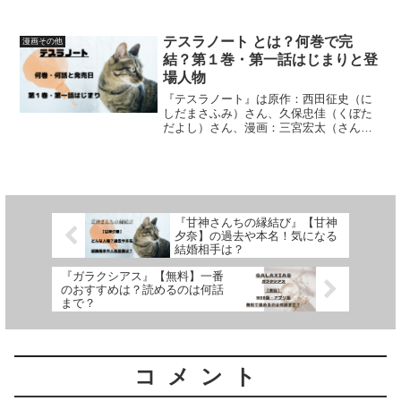
です。漫画が「単行本版」・「文庫版」
のどこまでの話となっているのか、個人
調べ・サブタイトルの内容を元に検証し
テスラノート とは？何巻で完
漫画その他
ています
結？第１巻・第一話はじまりと登
場人物
『テスラノート』は原作：西田征史（に
しだまさふみ）さん、久保忠佳（くぼた
だよし）さん、漫画：三宮宏太（さんの
みやこうた）さんによる作品です。何巻
で完結しているのか、第１巻・第一話は
じまり、登場人物などを詳しく紹介して
います
『甘神さんちの縁結び』【甘神
夕奈】の過去や本名！気になる
結婚相手は？
『ガラクシアス』【無料】一番
のおすすめは？読めるのは何話
まで？
コメント