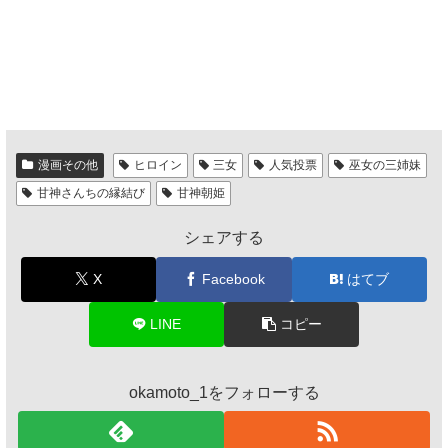
漫画その他
ヒロイン
三女
人気投票
巫女の三姉妹
甘神さんちの縁結び
甘神朝姫
シェアする
X
Facebook
はてブ
LINE
コピー
okamoto_1をフォローする