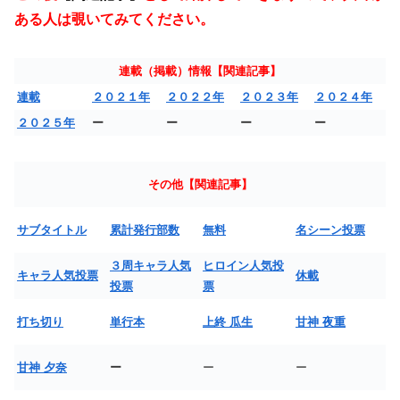
ある人は覗いてみてください。
連載（掲載）情報【関連記事】
連載
２０２１年
２０２２年
２０２３年
２０２４年
２０２５年
ー
ー
ー
ー
その他【関連記事】
サブタイトル
累計発行部数
無料
名シーン投票
３周キャラ人気
ヒロイン人気投
キャラ人気投票
休載
投票
票
打ち切り
単行本
上終 瓜生
甘神 夜重
甘神 夕奈
ー
ー
ー