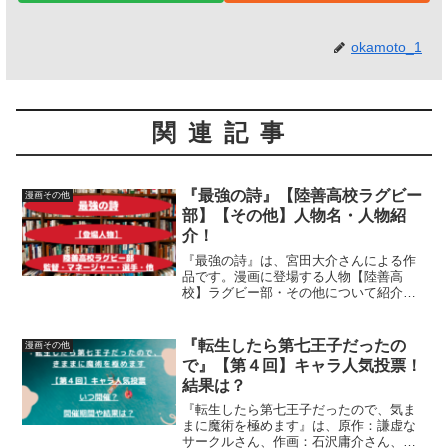
okamoto_1
関連記事
『最強の詩』【陸善高校ラグビー
漫画その他
部】【その他】人物名・人物紹
介！
『最強の詩』は、宮田大介さんによる作
品です。漫画に登場する人物【陸善高
校】ラグビー部・その他について紹介し
ています
『転生したら第七王子だったの
漫画その他
で』【第４回】キャラ人気投票！
結果は？
『転生したら第七王子だったので、気ま
まに魔術を極めます』は、原作：謙虚な
サークルさん、作画：石沢庸介さん、キ