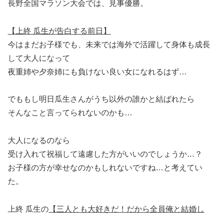
長野全国マラソン大会では、見事優勝。
【上終 瓜生が告白する前日】
今はまだお子様でも、未来では海外で活躍して身体も成長
して大人になって
夜重姉や夕奈姉にも負けない良い女になれるはず…
でももし明日瓜生さんがうち以外の誰かと結ばれたら
そんなこと言ってられないのかも…
大人になるのなら
受け入れて祝福して遠慮した方がいいのでしょうか…？
お子様の方が幸せなのかもしれないですね…と考えてい
た。
上終 瓜生の
【三人とも大好きだ！だから全員俺と結婚し