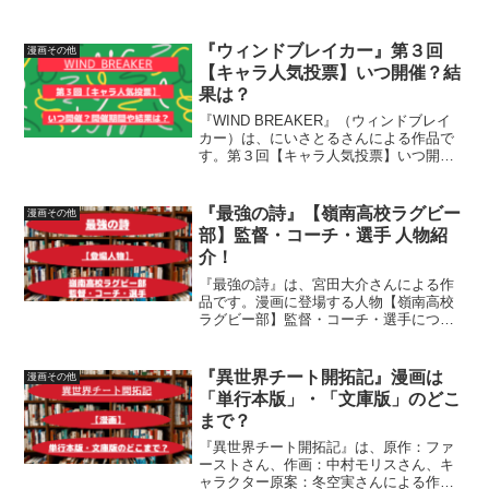
ャラクター原案：メル。さんによる作品
です。【第４回】キャラ人気投票につい
て、いつ開催されているのか、開催期
『ウィンドブレイカー』第３回
漫画その他
間、結果について詳しく紹介...
【キャラ人気投票】いつ開催？結
果は？
『WIND BREAKER』（ウィンドブレイ
カー）は、にいさとるさんによる作品で
す。第３回【キャラ人気投票】いつ開催
されているのか、開催期間、結果につい
て紹介しています
『最強の詩』【嶺南高校ラグビー
漫画その他
部】監督・コーチ・選手 人物紹
介！
『最強の詩』は、宮田大介さんによる作
品です。漫画に登場する人物【嶺南高校
ラグビー部】監督・コーチ・選手につい
て紹介しています
『異世界チート開拓記』漫画は
漫画その他
「単行本版」・「文庫版」のどこ
まで？
『異世界チート開拓記』は、原作：ファ
ーストさん、作画：中村モリスさん、キ
ャラクター原案：冬空実さんによる作品