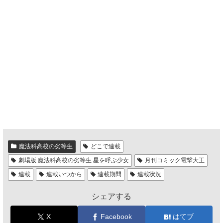
魔法科高校の劣等生
どこで連載
劇場版 魔法科高校の劣等生 星を呼ぶ少女
月刊コミック電撃大王
連載
連載いつから
連載期間
連載状況
シェアする
X
Facebook
はてブ