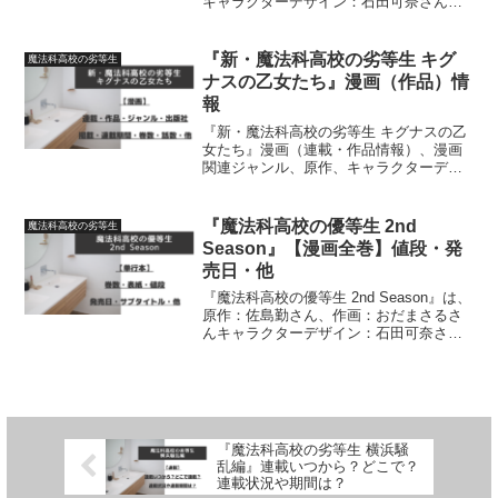
キャラクターデザイン：石田可奈さんに
よる作品です【漫画全巻】（単行本）巻
数・表紙のキャラクター・値段・発売
日・サブタイトル初出・登場人物につい
『新・魔法科高校の劣等生 キグ
魔法科高校の劣等生
て、詳しく紹介しています
ナスの乙女たち』漫画（作品）情
報
『新・魔法科高校の劣等生 キグナスの乙
女たち』漫画（連載・作品情報）、漫画
関連ジャンル、原作、キャラクターデザ
イン、作画、出版社、掲載、連載期間、
巻数、話数について、詳しく紹介してい
ます
『魔法科高校の優等生 2nd
魔法科高校の劣等生
Season』【漫画全巻】値段・発
売日・他
『魔法科高校の優等生 2nd Season』は、
原作：佐島勤さん、作画：おだまさるさ
んキャラクターデザイン：石田可奈さ
ん、構成協力：森夕さんによる作品で
す。漫画全巻（単行本）巻数・値段・発
売日・話数・サブタイトル・初出につい
て、詳しく紹介し...
『魔法科高校の劣等生 横浜騒
乱編』連載いつから？どこで？
連載状況や期間は？