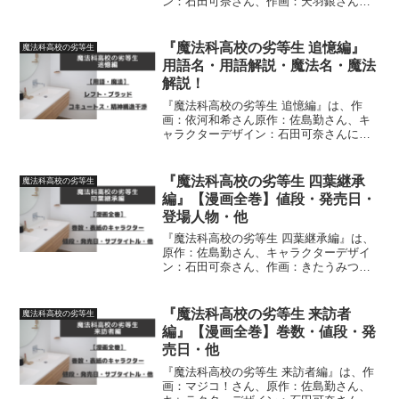
ン：石田可奈さん、作画：天羽銀さんに
よる作品です。横浜騒乱編に登場する人
物について、詳しく紹介しています
『魔法科高校の劣等生 追憶編』
魔法科高校の劣等生
用語名・用語解説・魔法名・魔法
解説！
『魔法科高校の劣等生 追憶編』は、作
画：依河和希さん原作：佐島勤さん、キ
ャラクターデザイン：石田可奈さんによ
る作品です。追憶編にでてくる【用語
名】・【用語解説】・【魔法名】・【魔
法解説】について詳しく紹介しています
『魔法科高校の劣等生 四葉継承
魔法科高校の劣等生
編』【漫画全巻】値段・発売日・
登場人物・他
『魔法科高校の劣等生 四葉継承編』は、
原作：佐島勤さん、キャラクターデザイ
ン：石田可奈さん、作画：きたうみつな
さん構成：林ふみのさん・長岡千秋さん
による作品です。【漫画全巻】（単行
本）巻数・表紙のキャラクター・値段・
『魔法科高校の劣等生 来訪者
魔法科高校の劣等生
発売日・サブタイトル・登...
編』【漫画全巻】巻数・値段・発
売日・他
『魔法科高校の劣等生 来訪者編』は、作
画：マジコ！さん、原作：佐島勤さん、