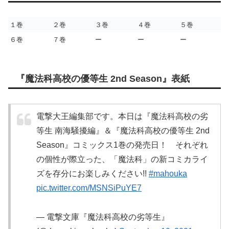
１巻
２巻
３巻
４巻
５巻
６巻
７巻
ー
ー
ー
『魔法科高校の優等生 2nd Season』表紙
電撃大王編集部です。本日は『魔法科高校の劣
等生 南海騒擾編』＆『魔法科高校の優等生 2nd
Season』コミックス1巻の発売日！ それぞれ
の個性が際立った、「魔法科」の新コミカライ
ズを存分にお楽しみください!!
#mahouka
pic.twitter.com/MSNSiPuYE7
— 電撃文庫『魔法科高校の劣等生』