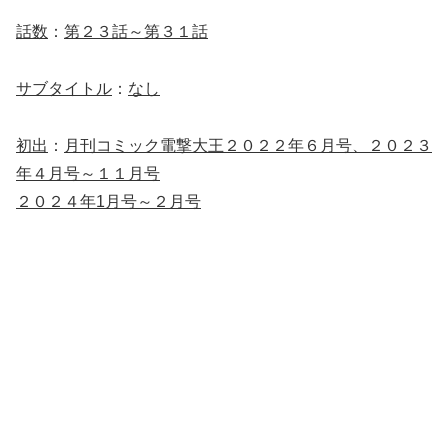
話数
：
第２３話～第３１話
サブタイトル
：
なし
初出
：
月刊コミック電撃大王２０２２年６月号、２０２３
年４月号～１１月号
２０２４年1月号～２月号