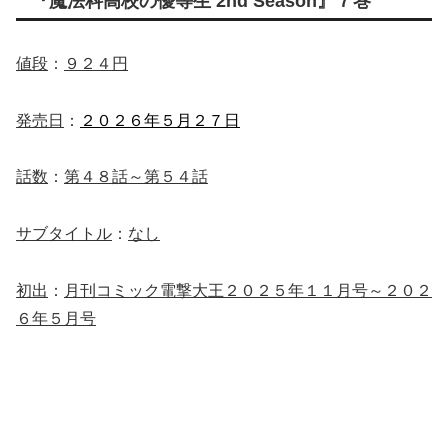
『魔法科高校の優等生 2nd Season』７巻
値段
：
９２４円
発売日
：
２０２６年５月２７日
話数
：
第４８話～第５４話
サブタイトル
：
なし
初出
：
月刊コミック電撃大王２０２５年１１月号～２０２
６年５月号