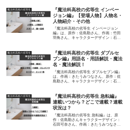
本）巻数・表紙のキャラクター・値段・
発売日・サブタイトル・登場人物初出に
『魔法科高校の劣等生 インベー
魔法科高校の劣等生
ついて、詳しく紹介してい...
ジョン編』【登場人物】人物名・
人物紹介・その他
『魔法科高校の劣等生 インベージョン
編』は、原作：佐島勤さん、作画：竹田
羽角さん、キャラクターデザイン：石田
可奈さんによる作品ですインベージョン
編に登場する人物（人物名・人物紹
介）、第一高校、USNA軍スターズなど
『魔法科高校の劣等生 ダブルセ
魔法科高校の劣等生
について、詳しく紹介してい...
ブン編』用語名・用語解説・魔法
名・魔法解説！
『魔法科高校の劣等生 ダブルセブン編』
は、作画：きたうみつなさん、原作：佐
島勤さん、キャラクターデザイン：石田
可奈さんによる作品です。ダブルセブン
編にでてくる【用語名】・【用語解
説】・【魔法名】・【魔法解説】につい
『魔法科高校の劣等生 急転編』
魔法科高校の劣等生
て詳しく紹介しています
連載いつから？どこで連載？連載
状況は？
『魔法科高校の劣等生 急転編』は、原
作：佐島勤さんキャラクターデザイン：
石田可奈さん、作画：きたうみつなさん
構成：林ふみのさん、長岡千秋さんによ