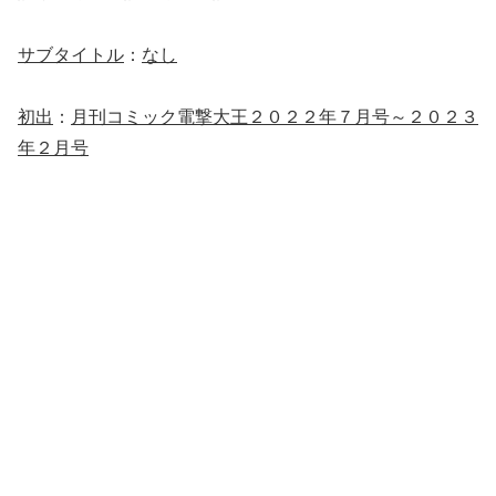
サブタイトル
：
なし
初出
：
月刊コミック電撃大王２０２２年７月号～２０２３
年２月号