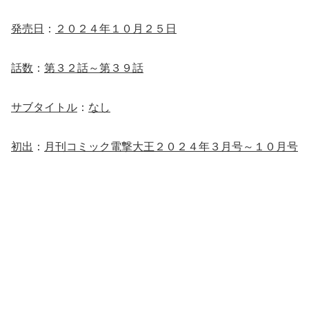
発売日
：
２０２４年１０月２５日
話数
：
第３２話～第３９話
サブタイトル
：
なし
初出
：
月刊コミック電撃大王２０２４年３月号～１０月号