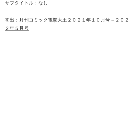
サブタイトル
：
なし
初出
：
月刊コミック電撃大王２０２１年１０月号～２０２
２年５月号