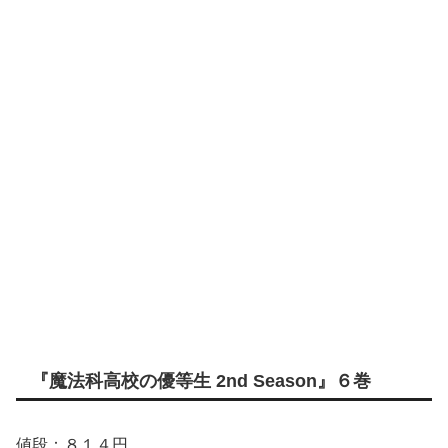
『魔法科高校の優等生 2nd Season』６巻
値段
：
８１４円