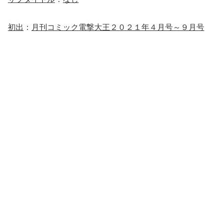
初出
：
月刊コミック電撃大王２０２１年４月号～９月号