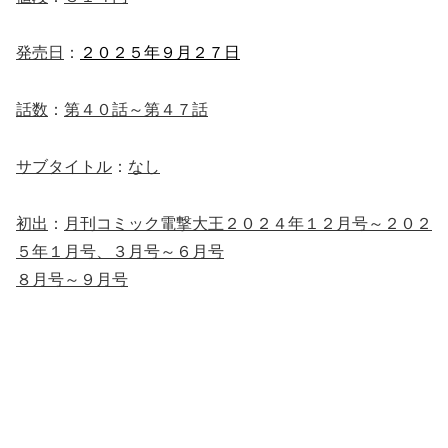
発売日
：
２０２５年９月２７日
話数
：
第４０話～第４７話
サブタイトル
：
なし
初出
：
月刊コミック電撃大王２０２４年１２月号～２０２
５年１月号、３月号～６月号
８月号～９月号