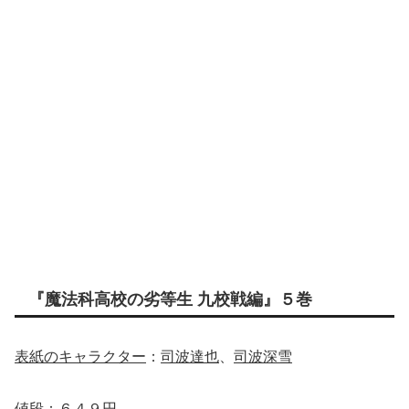
『魔法科高校の劣等生 九校戦編』５巻
表紙のキャラクター
：
司波達也
、
司波深雪
値段
：
６４９円