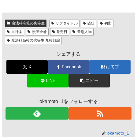
魔法科高校の劣等生
サブタイトル
値段
初出
単行本
漫画全巻
発売日
登場人物
魔法科高校の劣等生 九校戦編
シェアする
X
Facebook
はてブ
LINE
コピー
okamoto_1をフォローする
okamoto_1