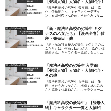
【登場人物】人物名・人物紹介！
『魔法科高校の劣等生 孤立編』は、原
作：佐島勤さん、キャラクターデザイ
ン：石田可奈さん作画：きたうみつなさ
ん、構成：林ふみのさん・長岡千秋さん
による作品です。孤立編に登場する人物
（人物名・キャラクター）について、詳
『新・魔法科高校の劣等生 キグ
魔法科高校の劣等生
しく紹介しています
ナスの乙女たち』【漫画全巻】値
段・発売日・他
『新・魔法科高校の劣等生 キグナスの乙
女たち』は、作画：La-naさん、原作：佐
島勤さん、キャラクター原案：石田可奈
さんによる作品です。漫画全巻（単行
本）巻数・値段・発売日・サブタイト
ル・初出について、詳しく紹介していま
『魔法科高校の劣等生 入学編』
魔法科高校の劣等生
す
【登場人物】人物名・人物紹介・
その他
『魔法科高校の劣等生 入学編』は、作
画：きたうみつなさん、構成：林ふみの
さん原作：佐島勤さん、キャラクターデ
ザイン：石田可奈さんによる作品です。
入学編に登場する人物（人物名・人物紹
介）、一科生、二科生、生徒会、風紀委
『魔法科高校の優等生』【登場人
魔法科高校の劣等生
員などについて、詳しく紹...
物】キャラクター一覧と人物紹