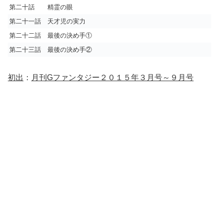
第二十話 精霊の眼
第二十一話 天才児の実力
第二十二話 最後の決め手①
第二十三話 最後の決め手②
初出
：
月刊Gファンタジー２０１５年３月号～９月号