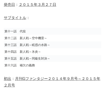
発売日
：
２０１５年３月２７日
サブタイトル
：
第十一話 代役
第十二話 新人戦～空中機雷～
第十三話 新人戦～眩惑の水路～
第十四話 新人戦～氷炎～
第十五話 新人戦～同級生対決～
第十六話 補欠の義務
初出
：
月刊Gファンタジー２０１４年９月号～２０１５年
２月号