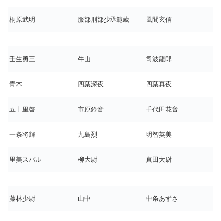
桐原武明
服部刑部少丞範蔵
風間玄信
壬生勇三
牛山
司波龍郎
青木
四葉深夜
四葉真夜
五十里啓
市原鈴音
千代田花音
一条将輝
九島烈
明智英美
里美スバル
柳大尉
真田大尉
藤林少尉
山中
中条あずさ