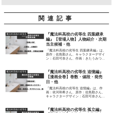
関連記事
『魔法科高校の劣等生 四葉継承
魔法科高校の劣等生
編』【登場人物】人物紹介・次期
当主候補・他
『魔法科高校の劣等生 四葉継承編』は、
原作：佐島勤さん、キャラクターデザイ
ン：石田可奈さん、作画：きたうみつな
さん構成：林ふみのさん・長岡千秋さん
による作品です。四葉継承編に登場する
人物（人物名・人物紹介）生徒会、風紀
『魔法科高校の劣等生 追憶編』
魔法科高校の劣等生
委員、次期当主候補につ...
【漫画全巻】巻数・値段・発売
日・他
『魔法科高校の劣等生 追憶編』は、作
画：依河和希さん、原作：佐島勤さん、
キャラクターデザイン：石田可奈さんに
よる作品です。【漫画全巻】（単行本）
巻数・表紙のキャラクター・値段・発売
日・サブタイトル・初出について、詳し
『魔法科高校の劣等生 孤立編』
魔法科高校の劣等生
く紹介しています