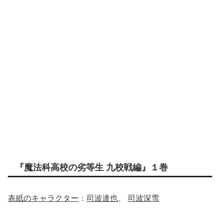
『魔法科高校の劣等生 九校戦編』１巻
表紙のキャラクター
：
司波達也
、
司波深雪