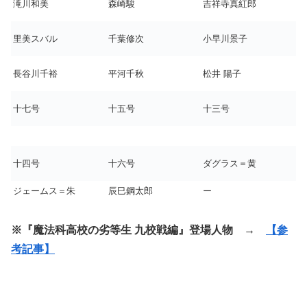
滝川和美
森崎駿
吉祥寺真紅郎
里美スバル
千葉修次
小早川景子
長谷川千裕
平河千秋
松井 陽子
十七号
十五号
十三号
十四号
十六号
ダグラス＝黄
ジェームス＝朱
辰巳鋼太郎
ー
※『魔法科高校の劣等生 九校戦編』登場人物 →
【参
考記事】