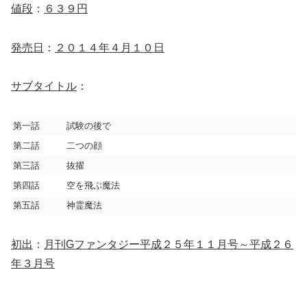
値段
：
６３９円
発売日
：
２０１４年４月１０日
サブタイトル
：
第一話 試験の後で
第二話 二つの顔
第三話 抜擢
第四話 空を飛ぶ魔法
第五話 神霊魔法
初出
：
月刊Gファンタジー平成２５年１１月号～平成２６
年３月号