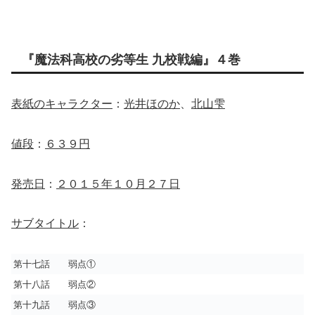
『魔法科高校の劣等生 九校戦編』４巻
表紙のキャラクター
：
光井ほのか
、
北山雫
値段
：
６３９円
発売日
：
２０１５年１０月２７日
サブタイトル
：
第十七話 弱点①
第十八話 弱点②
第十九話 弱点③