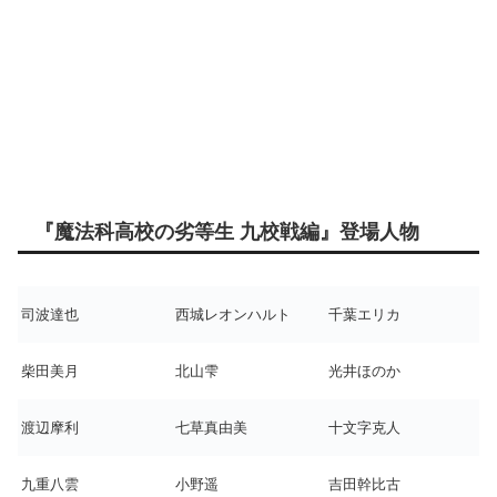
『魔法科高校の劣等生 九校戦編』登場人物
司波達也
西城レオンハルト
千葉エリカ
柴田美月
北山雫
光井ほのか
渡辺摩利
七草真由美
十文字克人
九重八雲
小野遥
吉田幹比古