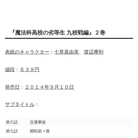
『魔法科高校の劣等生 九校戦編』２巻
表紙のキャラクター
：
七草真由美
、
渡辺摩利
値段
：
６３９円
発売日
：
２０１４年９月１０日
サブタイトル
：
第六話 交通事故
第七話 開戦前々夜