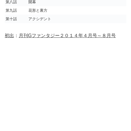
第八話 開幕
第九話 花形と裏方
第十話 アクシデント
初出
：
月刊Gファンタジー２０１４年４月号～８月号