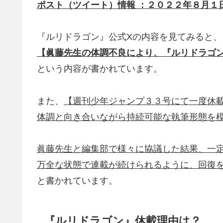
ポスト（ツイート）情報 ：２０２２年８月１
『ルリドラゴン』公式Xの内容を見てみると、
【眞藤先生の体調不良により、『ルリドラゴ
という内容が書かれています。
また、
【週刊少年ジャンプ３３号にて一度休
体調と向き合いながら持続可能な
執筆形態を
眞藤先生と編集部で様々に協議した結果、一
万全な状態で連載が続けられるように、回復
と書かれています。
『ルリドラゴン』休載理由は？