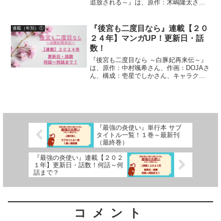
追放される～』は、原作：木嶋隆太さ
ん、漫画：如月命さん、キャラクター原
案：さんどさんによる作品です漫画の連
載【２０２０年】マンガUP！更新日、話
『後宮も二度目なら』連載【２０
連載（年別）①
数について、詳しく紹...
２４年】マンガUP！更新日・話
数！
『後宮も二度目なら ～白豚妃再来伝～』
は、原作：中村颯希さん、作画：DOJAさ
ん、構成：壱星でしかさん、キャラクタ
ー原案：新井テル子さんによる作品です
漫画の連載【２０２４年】マンガUP！更
新日、話数について、詳しく紹介してい
ます
『最強の炎使い』単行本 サブ
タイトル一覧！１巻～最新刊
（最終巻）
『最強の炎使い』連載【２０２
１年】更新日・話数！何話～何
話まで？
コメント