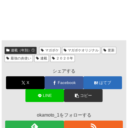
連載（年別）①
マガポケ
マガポケオリジナル
更新
最強の炎使い
連載
２０２０年
シェアする
X
Facebook
はてブ
LINE
コピー
okamoto_1をフォローする