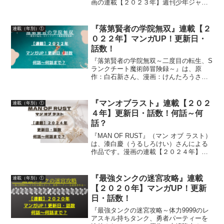
画の連載【２０２３年】週刊少年ジャン
プ掲載号・発売日・掲載話数について詳
しく紹介しています
『落第賢者の学院無双』連載【２
連載（年別）①
０２２年】マンガUP！更新日・
話数！
『落第賢者の学院無双～二度目の転生、S
ランクチート魔術師冒険録～』は、原
作：白石新さん、漫画：けんたろうさ
ん、キャラクター原案：魚デニムさんに
よる作品です。漫画の連載【２０２２
年】マンガUP！更新日、話数について、
『マンオブラスト』連載【２０２
連載（年別）①
詳しく紹介しています
４年】更新日・話数！何話～何
話？
『MAN OF RUST』（マン オブ ラスト）
は、漆白慶（うるしろけい）さんによる
作品です。漫画の連載【２０２４年】マ
ガポケ（マガジンポケット）無料話更新
日、話数について詳しく紹介しています
『最強タンクの迷宮攻略』連載
連載（年別）①
【２０２０年】マンガUP！更新
日・話数！
『最強タンクの迷宮攻略～体力9999のレ
アスキル持ちタンク、勇者パーティーを