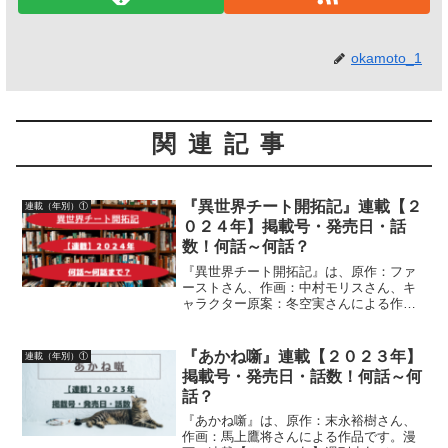
okamoto_1
関連記事
『異世界チート開拓記』連載【２
連載（年別）①
０２４年】掲載号・発売日・話
数！何話～何話？
『異世界チート開拓記』は、原作：ファ
ーストさん、作画：中村モリスさん、キ
ャラクター原案：冬空実さんによる作品
です。漫画の連載２０２４年の「月刊ア
クション」掲載号・発売日・掲載話数
「マンガがうがう」更新日・話数につい
『あかね噺』連載【２０２３年】
連載（年別）①
て、詳しく紹介しています
掲載号・発売日・話数！何話～何
話？
『あかね噺』は、原作：末永裕樹さん、
作画：馬上鷹将さんによる作品です。漫