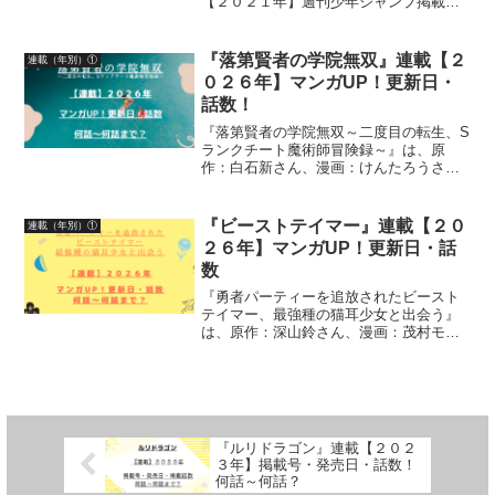
【２０２１年】週刊少年ジャンプ掲載
号・発売日・掲載話数について詳しく紹
介しています
『落第賢者の学院無双』連載【２
連載（年別）①
０２６年】マンガUP！更新日・
話数！
『落第賢者の学院無双～二度目の転生、S
ランクチート魔術師冒険録～』は、原
作：白石新さん、漫画：けんたろうさ
ん、キャラクター原案：魚デニムさんに
よる作品です。漫画の連載【２０２６
年】マンガUP！更新日、話数について、
『ビーストテイマー』連載【２０
連載（年別）①
詳しく紹介しています
２６年】マンガUP！更新日・話
数
『勇者パーティーを追放されたビースト
テイマー、最強種の猫耳少女と出会う』
は、原作：深山鈴さん、漫画：茂村モト
さん、益田学昭さん（第１０６話～）に
よる作品です。漫画の連載状況【２０２
６年】マンガUP！更新日、話数につい
て、詳しく紹介しています
『ルリドラゴン』連載【２０２
３年】掲載号・発売日・話数！
何話～何話？