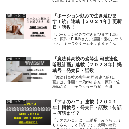
の連載【２０１９年】少年マガジンエッ
ジ掲載号、発売日、掲載話数について詳
しく紹介しています
『ポーション頼みで生き延びま
連載（年別）①
す！続』連載【２０２４年】更新
日・話数！
『ポーション頼みで生き延びます！続』
は、原作：FUNAさん、漫画：園心ふつう
さん、キャラクター原案：すきまさんに
よる作品です。漫画の連載２０２４年
「水曜日のシリウス」での更新日・話数
について、紹介しています
『魔法科高校の劣等生 司波達也
連載（年別）①
暗殺計画』連載【２０２３年】掲
載号・発売日・話数
『魔法科高校の劣等生 司波達也暗殺計
画』は、作画：一乃ゆゆさん、原作：佐
島勤さん、キャラクター原案：石田可奈
さんによる作品です。漫画の連載【２０
２３年】月刊コミックアライブ掲載号、
発売日、掲載話数について紹介していま
『アオのハコ』連載【２０２１
連載（年別）①
す
年】掲載号・発売日・話数！何話
～何話まで？
『アオのハコ』は、三浦糀（みうら こう
じ）さんによる作品です。漫画の連載