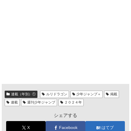
連載（年別）①
ルリドラゴン
少年ジャンプ＋
掲載
連載
週刊少年ジャンプ
２０２４年
シェアする
X
Facebook
はてブ