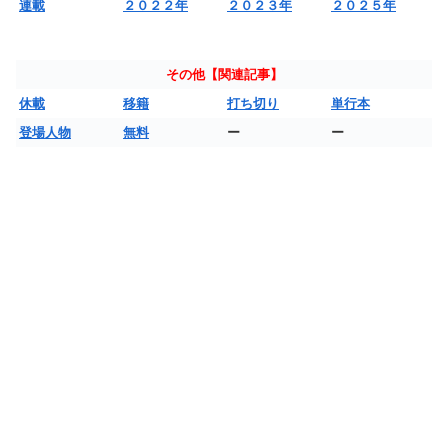
連載
２０２２年
２０２３年
２０２５年
その他【関連記事】
休載
移籍
打ち切り
単行本
登場人物
無料
ー
ー