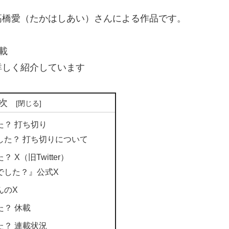
高橋愛（たかはしあい）さんによる作品です。
休載
詳しく紹介しています
次
た？ 打ち切り
した？ 打ち切りについて
X（旧Twitter）
でした？』公式X
んのX
？ 休載
た？ 連載状況