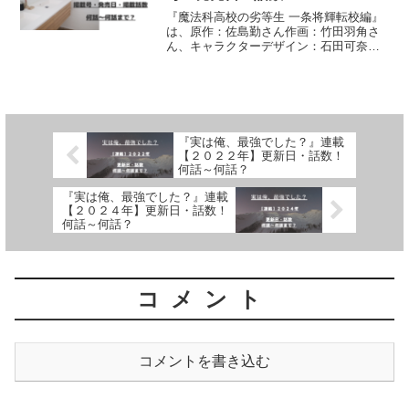
『魔法科高校の劣等生 一条将輝転校編』
は、原作：佐島勤さん作画：竹田羽角さ
ん、キャラクターデザイン：石田可奈さ
んによる作品です。漫画の連載【２０２
４年】月刊Gファンタジー掲載号、発売
日、掲載話数について、詳しく紹介して
います
『実は俺、最強でした？』連載
【２０２２年】更新日・話数！
何話～何話？
『実は俺、最強でした？』連載
【２０２４年】更新日・話数！
何話～何話？
コメント
コメントを書き込む