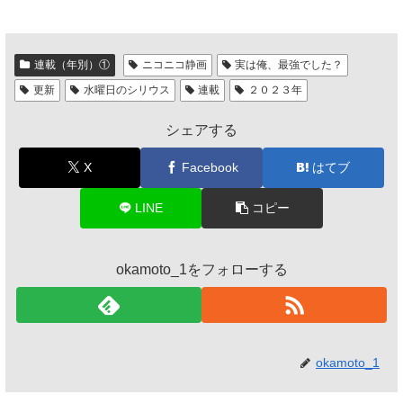
連載（年別）①
ニコニコ静画
実は俺、最強でした？
更新
水曜日のシリウス
連載
２０２３年
シェアする
X
Facebook
はてブ
LINE
コピー
okamoto_1をフォローする
okamoto_1