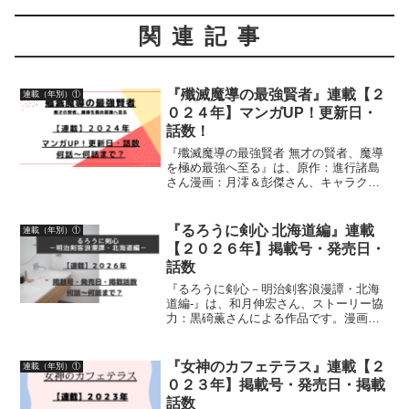
関連記事
『殲滅魔導の最強賢者』連載【２
連載（年別）①
０２４年】マンガUP！更新日・
話数！
『殲滅魔導の最強賢者 無才の賢者、魔導
を極め最強へ至る』は、原作：進行諸島
さん漫画：月澪＆彭傑さん、キャラクタ
ー原案：風花風花さんによる作品です。
漫画の連載【２０２４年】マンガUP！更
新日、話数について、詳しく紹介してい
『るろうに剣心 北海道編』連載
連載（年別）①
ます
【２０２６年】掲載号・発売日・
話数
『るろうに剣心－明治剣客浪漫譚・北海
道編-』は、和月伸宏さん、ストーリー協
力：黒碕薫さんによる作品です。漫画の
連載状況２０２６年について、「ジャン
プSQ.」掲載号、「ジャンプSQ.」発売
日、掲載話数について詳しく紹介してい
『女神のカフェテラス』連載【２
連載（年別）①
ます
０２３年】掲載号・発売日・掲載
話数