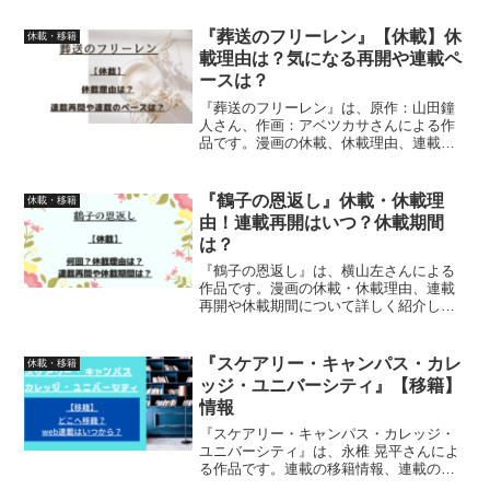
か、詳しく紹介しています
『葬送のフリーレン』【休載】休
休載・移籍
載理由は？気になる再開や連載ペ
ースは？
『葬送のフリーレン』は、原作：山田鐘
人さん、作画：アベツカサさんによる作
品です。漫画の休載、休載理由、連載再
開や今後の連載ペースについて、詳しく
紹介しています
『鶴子の恩返し』休載・休載理
休載・移籍
由！連載再開はいつ？休載期間
は？
『鶴子の恩返し』は、横山左さんによる
作品です。漫画の休載・休載理由、連載
再開や休載期間について詳しく紹介して
います
『スケアリー・キャンパス・カレ
休載・移籍
ッジ・ユニバーシティ』【移籍】
情報
『スケアリー・キャンパス・カレッジ・
ユニバーシティ』は、永椎 晃平さんによ
る作品です。連載の移籍情報、連載の移
籍先、連載がいつからなのか、連載開始