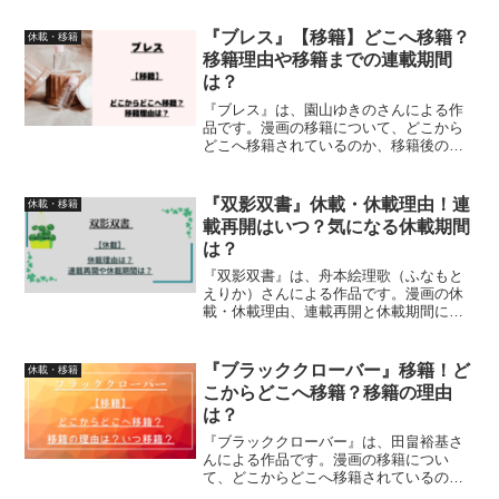
『ブレス』【移籍】どこへ移籍？
休載・移籍
移籍理由や移籍までの連載期間
は？
『ブレス』は、園山ゆきのさんによる作
品です。漫画の移籍について、どこから
どこへ移籍されているのか、移籍後の連
載開始、移籍理由、移籍までの連載期間
について詳しく紹介しています
『双影双書』休載・休載理由！連
休載・移籍
載再開はいつ？気になる休載期間
は？
『双影双書』は、舟本絵理歌（ふなもと
えりか）さんによる作品です。漫画の休
載・休載理由、連載再開と休載期間につ
いて、詳しく紹介しています
『ブラッククローバー』移籍！ど
休載・移籍
こからどこへ移籍？移籍の理由
は？
『ブラッククローバー』は、田畠裕基さ
んによる作品です。漫画の移籍につい
て、どこからどこへ移籍されているの
か、移籍の理由、いつ移籍されているの