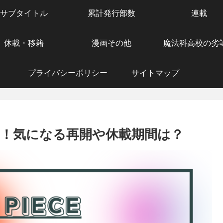
サブタイトル
累計発行部数
連載
休載・移籍
漫画その他
魔法科高校の劣
プライバシーポリシー
サイトマップ
理由！気になる再開や休載期間は？