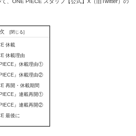
NE PIECE スタッフ【公式】X（旧Twitter）の
次
CE 休載
ECE 休載理由
 PIECE』休載理由①
 PIECE』休載理由②
ECE 再開・休載期間
 PIECE』連載再開①
 PIECE』連載再開②
ECE 最後に