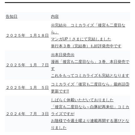
告知日
内容
㊗完結㊗ コミカライズ「後宮も二度目な
ら」
２０２５年 １月１８日
マンガUP！さまにて完結しました
単行本３巻（完結巻）も好評発売中です
㊗本日発売㊗
漫画「後宮も二度目なら」３巻、本日発売で
２０２５年 １月 ７日
す
これをもってコミカライズも完結となります
コミカライズ「後宮も二度目なら」最終話③
２０２５年 １月 ５日
更新です!!
しばらく休載いただいておりました
「後宮も二度目なら～白豚妃再来伝」コミカ
２０２４年 ７月 ３日
ライズですが
お陰様で今週土曜より連載再開する運びとな
りました