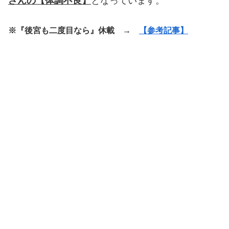
さんの【体調不良】
となっています。
※『後宮も二度目なら』休載 →
【参考記事】