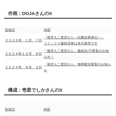
作画：DOJAさんのX
告知日
内容
『後宮も二度目なら～白豚妃再来伝～』
２０２５年 １月 ７日
コミックス最終③巻は本日発売です
「後宮も二度目なら」最終話-①更新のお知
２０２４年１２月 ８日
らせ！
「後宮も二度目なら」無料配信更新のお知ら
２０２４年 ８月 ３日
せ
構成：壱星でしかさんのX
告知日
内容