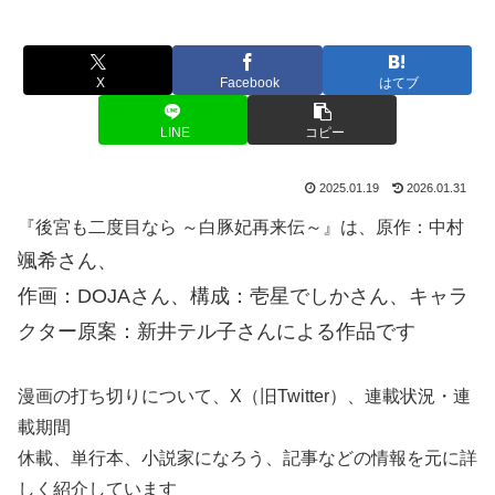
X
Facebook
はてブ
LINE
コピー
2025.01.19
2026.01.31
『後宮も二度目なら ～白豚妃再来伝～』は、原作：中村
颯希さん、
作画：DOJAさん、構成：壱星でしかさん、キャラ
クター原案：新井テル子さんによる作品です
漫画の打ち切りについて、X（旧Twitter）、連載状況・連
載期間
休載、単行本、小説家になろう、記事などの情報を元に詳
しく紹介しています