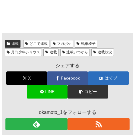
連載
どこで連載
マガポケ
戦車椅子
月刊少年シリウス
連載
連載いつから
連載状況
シェアする
X
Facebook
はてブ
LINE
コピー
okamoto_1をフォローする