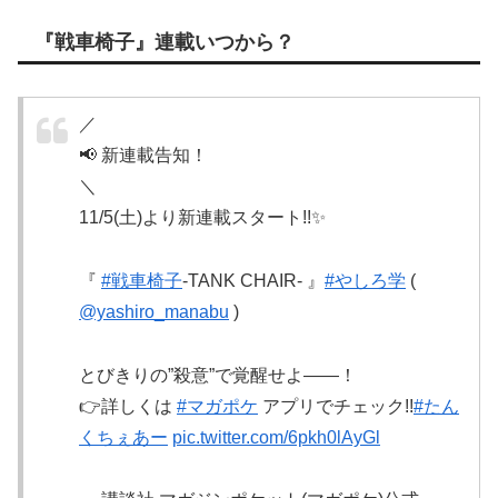
『戦車椅子』連載いつから？
／
📢 新連載告知！
＼
11/5(土)より新連載スタート!!✨
『
#戦車椅子
-TANK CHAIR- 』
#やしろ学
(
@yashiro_manabu
)
とびきりの”殺意”で覚醒せよ――！
👉詳しくは
#マガポケ
アプリでチェック!!
#たん
くちぇあー
pic.twitter.com/6pkh0lAyGl