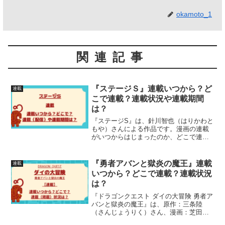
okamoto_1
関連記事
『ステージＳ』連載いつから？ど
連載
こで連載？連載状況や連載期間
は？
『ステージS』は、針川智也（はりかわと
もや）さんによる作品です。漫画の連載
がいつからはじまったのか、どこで連載
されているのか、連載（配信）状況、連
載期間について、詳しく紹介しています
『勇者アバンと獄炎の魔王』連載
連載
いつから？どこで連載？連載状況
は？
『ドラゴンクエスト ダイの大冒険 勇者ア
バンと獄炎の魔王』は、原作：三条陸
（さんじょうりく）さん、漫画：芝田優
作（しばたゆうさく）さんによる作品で