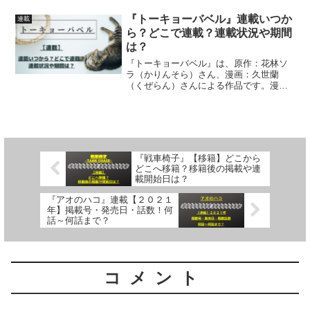
新）状況連載期間について、詳しく紹介
しています
『トーキョーバベル』連載いつか
連載
ら？どこで連載？連載状況や期間
は？
『トーキョーバベル』は、原作：花林ソ
ラ（かりんそら）さん、漫画：久世蘭
（くぜらん）さんによる作品です。漫画
の連載がいつからはじまっているのか、
どこで連載されているのか連載（掲載）
状況、連載期間について詳しく紹介して
います
『戦車椅子』【移籍】どこから
どこへ移籍？移籍後の掲載や連
載開始日は？
『アオのハコ』連載【２０２１
年】掲載号・発売日・話数！何
話～何話まで？
コメント