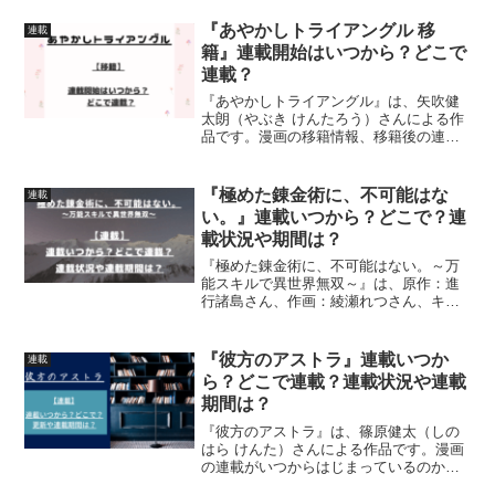
す漫画の連載がいつからはじまっている
のか、どこで連載されているのか、連載
『あやかしトライアングル 移
連載
開始号、連載（掲載）状...
籍』連載開始はいつから？どこで
連載？
『あやかしトライアングル』は、矢吹健
太朗（やぶき けんたろう）さんによる作
品です。漫画の移籍情報、移籍後の連載
開始、移籍のまとめについて詳しく紹介
しています
『極めた錬金術に、不可能はな
連載
い。』連載いつから？どこで？連
載状況や期間は？
『極めた錬金術に、不可能はない。～万
能スキルで異世界無双～』は、原作：進
行諸島さん、作画：綾瀬れつさん、キャ
ラクター原案：fameさんによる作品で
す。漫画の連載がいつからはじまったの
かどこで連載されているのか、連載（更
『彼方のアストラ』連載いつか
連載
新）状況、連載期間につ...
ら？どこで連載？連載状況や連載
期間は？
『彼方のアストラ』は、篠原健太（しの
はら けんた）さんによる作品です。漫画
の連載がいつからはじまっているのか、
どこで連載されているのか、連載（更