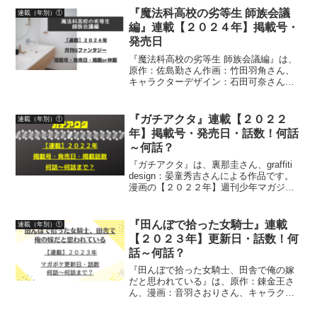
『魔法科高校の劣等生 師族会議
連載（年別）①
編』連載【２０２４年】掲載号・
発売日
『魔法科高校の劣等生 師族会議編』は、
原作：佐島勤さん作画：竹田羽角さん、
キャラクターデザイン：石田可奈さんに
よる作品です。漫画の連載【２０２４
年】月刊Gファンタジー掲載号、発売
日、掲載or休載について、詳しく紹介し
『ガチアクタ』連載【２０２２
連載（年別）①
ています
年】掲載号・発売日・話数！何話
～何話？
『ガチアクタ』は、裏那圭さん、graffiti
design：晏童秀吉さんによる作品です。
漫画の【２０２２年】週刊少年マガジン
掲載号・発売日・話数について紹介して
います
『田んぼで拾った女騎士』連載
連載（年別）①
【２０２３年】更新日・話数！何
話～何話？
『田んぼで拾った女騎士、田舎で俺の嫁
だと思われている』は、原作：錬金王さ
ん、漫画：音羽さおりさん、キャラクタ
ー原案：柴乃櫂人さんによる作品です。
漫画の連載【２０２３年】マガポケ（マ