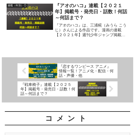
ガジンポケット）無料話更新日、話数に
『アオのハコ』連載【２０２１
連載（年別）①
ついて詳しく紹介していま...
年】掲載号・発売日・話数！何話
～何話まで？
『アオのハコ』は、三浦糀（みうら こう
じ）さんによる作品です。漫画の連載
【２０２１年】週刊少年ジャンプ掲載
号・発売日・掲載話数について詳しく紹
介しています
『恋するワンピース アニメ』
情報一覧！アニメ化・配信・何
話・声優・他
『戦車椅子』連載【２０２５
年】掲載号・発売日・話数！何
話～何話まで？
コメント