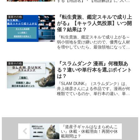
する【用語名】・【用語解説】につい
て、詳しく紹介しています
『転生貴族、鑑定スキルで成り上
漫画その他
がる』【キャラ人気投票】いつ開
催？結果は？
『転生貴族、鑑定スキルで成り上がる～
弱小領地を受け継いだので、優秀な人材
を増やしていたら、最強領地になってた
～』は、原作：未来人Ａさん、漫画：井
上菜摘さん、キャラクター原案：jimmyさ
んによる作品です。【キャラ人気投票】
『スラムダンク 漫画』何種類あ
漫画その他
いつ開催されている...
る？違いや単行本を選ぶポイント
は？
『SLAM DUNK』（スラムダンク）は、
井上雄彦さんによる作品です。漫画が何
種類でているのか、単行本の違い、単行
本を選ぶポイントについて、詳しく紹介
しています
『道産子ギャルはなまらめんこ
い』休載・休載理由！再開や休
載期間は？