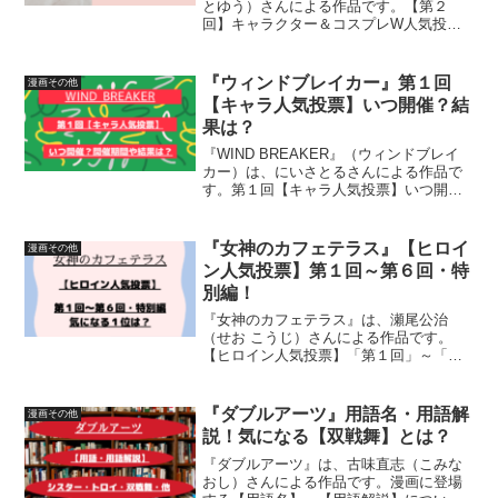
とゆう）さんによる作品です。【第２
回】キャラクター＆コスプレW人気投票
がいつ開催されているのか、開催期間、
結果について、詳しく紹介しています
『ウィンドブレイカー』第１回
漫画その他
【キャラ人気投票】いつ開催？結
果は？
『WIND BREAKER』（ウィンドブレイ
カー）は、にいさとるさんによる作品で
す。第１回【キャラ人気投票】いつ開催
されているのか、開催期間、結果につい
て紹介しています
『女神のカフェテラス』【ヒロイ
漫画その他
ン人気投票】第１回～第６回・特
別編！
『女神のカフェテラス』は、瀬尾公治
（せお こうじ）さんによる作品です。
【ヒロイン人気投票】「第１回」～「第
６回」・「特別編」にについて紹介して
います
『ダブルアーツ』用語名・用語解
漫画その他
説！気になる【双戦舞】とは？
『ダブルアーツ』は、古味直志（こみな
おし）さんによる作品です。漫画に登場