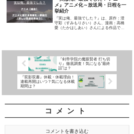
メ』アニメ化～放送局・日程を一
挙紹介
『実は俺、最強でした？』は、原作：澄
守彩（すみもりさい）さん、漫画：高橋
愛（たかはしあい）さんによる作品で
【アニメ化】しています。いつアニメ化
が決定したのか、いつからなのか、アニ
メPV、アニメキャスト、アニメ放送局・
放送日程など、アニメ情報...
『剣帝学院の魔眼賢者 打ち切
り』徹底調査！気になる”最終
話”は？
『双影双書』休載・休載理由！
連載再開はいつ？気になる休載
期間は？
コメント
コメントを書き込む