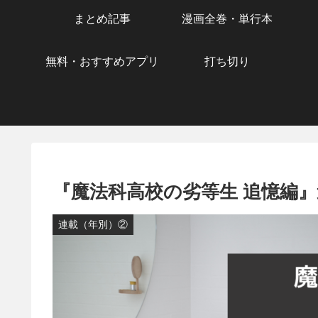
まとめ記事
漫画全巻・単行本
無料・おすすめアプリ
打ち切り
『魔法科高校の劣等生 追憶編
連載（年別）②