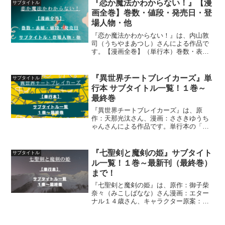
『恋か魔法かわからない！』【漫
サブタイトル
画全巻】巻数・値段・発売日・登
場人物・他
『恋か魔法かわからない！』は、内山敦
司（うちやまあつし）さんによる作品で
す。【漫画全巻】（単行本）巻数・表
紙・表紙のキャラクター・値段・発売
日・サブタイトル登場人物について、詳
しく紹介しています
『異世界チートブレイカーズ』単
サブタイトル
行本 サブタイトル一覧！１巻～
最終巻
『異世界チートブレイカーズ』は、原
作：天那光汰さん、漫画：ささきゆうち
ゃんさんによる作品です。単行本の「サ
ブタイトル」１巻～最終巻までを一覧に
して紹介しています
『七聖剣と魔剣の姫』サブタイト
サブタイトル
ル一覧！１巻～最新刊（最終巻）
まで！
『七聖剣と魔剣の姫』は、原作：御子柴
奈々（みこしばなな）さん漫画：エター
ナル１４歳さん、キャラクター原案：フ
ァルまろさんによる作品です。単行本の
「サブタイトル」１巻～最新刊（最終