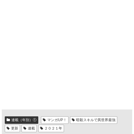
連載（年別）①
マンガUP！
暗殺スキルで異世界最強
更新
連載
２０２１年