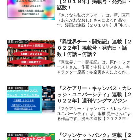
【２０１８年】掲載号・発売日・
話数！
『さよなら私のクラマー』は、新川直司
（あらかわなおし）さんによる作品で
す。漫画の連載【２０１８年】月刊少年
マガジン掲載号・発売日・掲載話数につ
いて詳しく紹介しています
『異世界チート開拓記』連載【２
連載（年別）①
０２２年】掲載号・発売日・話
数！何話～何話？
『異世界チート開拓記』は、原作：ファ
ーストさん、作画：中村モリスさん、キ
ャラクター原案：冬空実さんによる作品
です。漫画の連載２０２２年「月刊アク
ション」掲載号・発売日・掲載話数につ
いて、詳しく紹介しています
『スケアリー・キャンパス・カレ
連載（年別）①
ッジ・ユニバーシティ』連載【２
０２２年】週刊ヤングマガジン
『スケアリー・キャンパス・カレッジ・
ユニバーシティ』は、永椎 晃平さんによ
る作品です。漫画の連載【２０２２年】
週刊ヤングマガジン掲載号・発売日・話
数について詳しく紹介しています
『ジャンケットバンク』連載【２
連載（年別）①