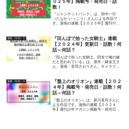
０２５年】掲載号・発売日・話
数！
『ジャンケットバンク』は、田中一行
（たなか いっこう）さんによる作品で
す。漫画の連載【２０２５年】週刊ヤン
グジャンプ掲載号・発売日・話数につい
て、詳しく紹介しています
『田んぼで拾った女騎士』連載
連載（年別）①
【２０２４年】更新日・話数！何
話～何話？
『田んぼで拾った女騎士、田舎で俺の嫁
だと思われている』は、原作：錬金王さ
ん、漫画：音羽さおりさん、キャラクタ
ー原案：柴乃櫂人さんによる作品です。
漫画の連載【２０２４年】マガポケ（マ
ガジンポケット）無料話更新日、話数に
『盤上のオリオン』連載【２０２
連載（年別）①
ついて詳しく紹介していま...
４年】掲載号・発売日・話数！何
話～何話？
『盤上のオリオン』は、新川直司さんに
よる作品です。漫画の連載【２０２４
年】週刊少年マガジン掲載号・発売日・
話数について詳しく紹介しています