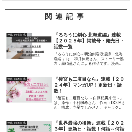
関連記事
『るろうに剣心 北海道編』連載
連載（年別）①
【２０２５年】掲載号・発売日・
話数一覧
『るろうに剣心－明治剣客浪漫譚・北海
道編-』は、和月伸宏さん、ストーリー協
力：黒碕薫さんによる作品です。漫画の
連載状況２０２５年について、「ジャン
プSQ.」掲載号、「ジャンプSQ.」発売
日、掲載話数について詳しく紹介してい
『後宮も二度目なら』連載【２０
連載（年別）①
ます
２４年】マンガUP！更新日・話
数！
『後宮も二度目なら ～白豚妃再来伝～』
は、原作：中村颯希さん、作画：DOJAさ
ん、構成：壱星でしかさん、キャラクタ
ー原案：新井テル子さんによる作品です
漫画の連載【２０２４年】マンガUP！更
新日、話数について、詳しく紹介してい
『世界最強の後衛』連載【２０２
連載（年別）①
ます
３年】更新日・話数！何話～何話