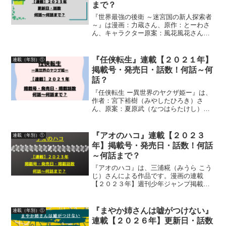
まで？
『世界最強の後衛 ～迷宮国の新人探索者
～』は漫画：力蔵さん、原作：とーわさ
ん、キャラクター原案：風花風花さんに
よる作品です。漫画の連載【２０２３
年】更新日・話数について、詳しく紹介
しています
『任侠転生』連載【２０２１年】
連載（年別）①
掲載号・発売日・話数！何話～何
話？
『任侠転生 ー異世界のヤクザ姫ー』は、
作者：宮下裕樹（みやしたひろき）さ
ん、原案：夏原武（なつはらたけし）さ
んによる作品です漫画の連載【２０２１
年】「月刊サンデーGX」掲載号・発売
日・掲載話数について、詳しく紹介して
『アオのハコ』連載【２０２３
連載（年別）①
います
年】掲載号・発売日・話数！何話
～何話まで？
『アオのハコ』は、三浦糀（みうら こう
じ）さんによる作品です。漫画の連載
【２０２３年】週刊少年ジャンプ掲載
号・発売日・掲載話数について詳しく紹
介しています
『まやか姉さんは嘘がつけない』
連載（年別）①
連載【２０２６年】更新日・話数