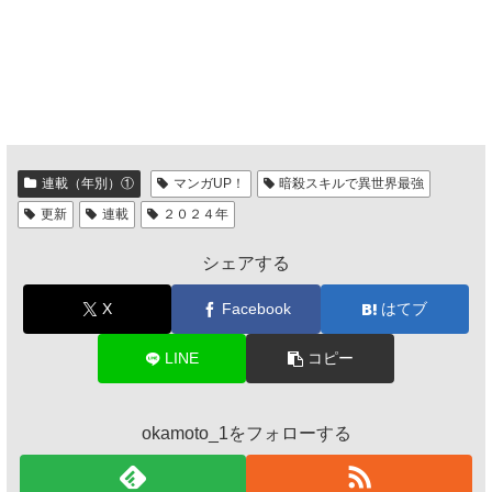
連載（年別）①
マンガUP！
暗殺スキルで異世界最強
更新
連載
２０２４年
シェアする
X
Facebook
はてブ
LINE
コピー
okamoto_1をフォローする