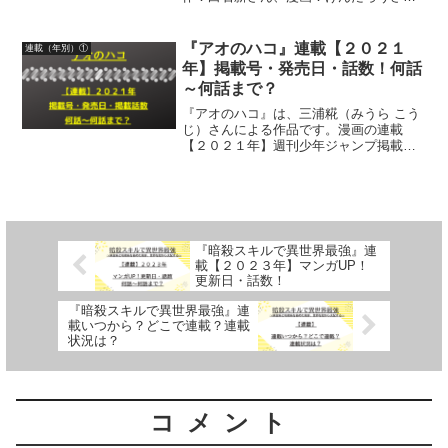
ん、キャラクター原案：魚デニムさんに
よる作品です。漫画の連載【２０２０
年】マンガUP！更新日、話数について、
『アオのハコ』連載【２０２１
連載（年別）①
詳しく紹介しています
年】掲載号・発売日・話数！何話
～何話まで？
『アオのハコ』は、三浦糀（みうら こう
じ）さんによる作品です。漫画の連載
【２０２１年】週刊少年ジャンプ掲載
号・発売日・掲載話数について詳しく紹
介しています
『暗殺スキルで異世界最強』連
載【２０２３年】マンガUP！
更新日・話数！
『暗殺スキルで異世界最強』連
載いつから？どこで連載？連載
状況は？
コメント