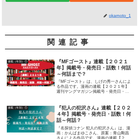
okamoto_1
関連記事
『MFゴースト』連載【２０２１
連載（年別）①
年】掲載号・発売日・話数！何話
～何話まで？
『MFゴースト』は、しげの秀一さんによ
る作品です。漫画の連載【２０２１年】
週刊ヤングマガジン掲載号・発売日・話
数について詳しく紹介しています
『犯人の犯沢さん』連載【２０２
連載（年別）①
４年】掲載号・発売日・話数！何
話～何話？
『名探偵コナン 犯人の犯沢さん』は、漫
画：かんばまゆこさん、原案：青山剛昌
さんによる作品です。漫画の連載【２０