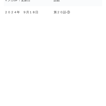
マンガUP！更新日
話数
２０２４年 ９月１８日
第２０話-③