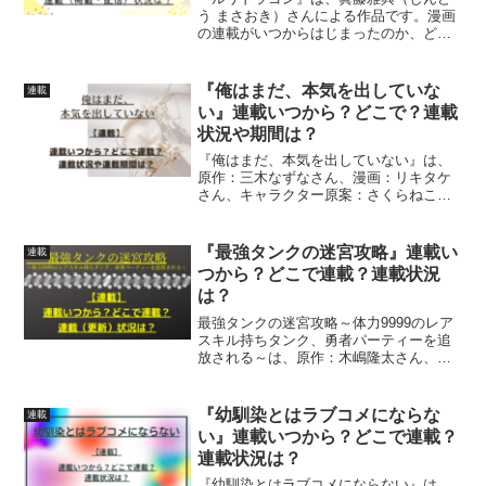
う まさおき）さんによる作品です。漫画
の連載がいつからはじまったのか、どこ
で連載されているのか、連載（掲載・配
信）状況について、詳しく紹介していま
す
『俺はまだ、本気を出していな
連載
い』連載いつから？どこで？連載
状況や期間は？
『俺はまだ、本気を出していない』は、
原作：三木なずなさん、漫画：リキタケ
さん、キャラクター原案：さくらねこさ
んによる作品です。漫画の連載がいつか
らはじまったのか、どこで連載されてい
るのか、連載状況、連載期間について詳
『最強タンクの迷宮攻略』連載い
連載
しく紹介しています
つから？どこで連載？連載状況
は？
最強タンクの迷宮攻略～体力9999のレア
スキル持ちタンク、勇者パーティーを追
放される～は、原作：木嶋隆太さん、漫
画：如月命さん、キャラクター原案：さ
んどさんによる作品です漫画の連載がい
つからはじまっているのか、どこで連載
『幼馴染とはラブコメにならな
連載
されているのか連載（...
い』連載いつから？どこで連載？
連載状況は？
『幼馴染とはラブコメにならない』は、