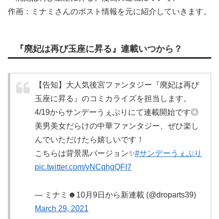
作画：ミナミさんのポスト情報を元に紹介していきます。
『廃妃は再び玉座に昇る』連載いつから？
【告知】大人気後宮ファンタジー『廃妃は再び
玉座に昇る』のコミカライズを担当します。
4/19からサンデーうぇぶりにて連載開始です◎
美男美女だらけの中華ファンタジー、ぜひ楽し
んでいただけたら嬉しいです！
こちらは背景黒バージョン✨
#サンデーうぇぶり
pic.twitter.com/yNCqhgQFI7
— ミナミ☻︎10月9日から新連載 (@droparts39)
March 29, 2021