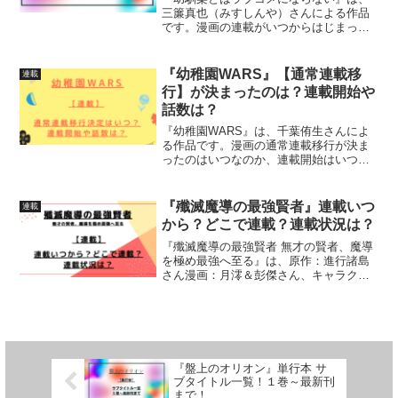
三簾真也（みすしんや）さんによる作品
です。漫画の連載がいつからはじまって
いるのか、どこで連載されているのか、
連載（更新）状況について、詳しく紹介
しています
『幼稚園WARS』【通常連載移
連載
行】が決まったのは？連載開始や
話数は？
『幼稚園WARS』は、千葉侑生さんによ
る作品です。漫画の通常連載移行が決ま
ったのはいつなのか、連載開始はいつな
のか、移行後の話数は何話なのか、詳し
く紹介しています
『殲滅魔導の最強賢者』連載いつ
連載
から？どこで連載？連載状況は？
『殲滅魔導の最強賢者 無才の賢者、魔導
を極め最強へ至る』は、原作：進行諸島
さん漫画：月澪＆彭傑さん、キャラクタ
ー原案：風花風花さんによる作品です。
漫画の連載がいつからはじまっているの
か、どこで連載されているのか連載（更
新）状況について、詳し...
『盤上のオリオン』単行本 サ
ブタイトル一覧！１巻～最新刊
まで！