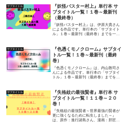
『妖怪バスター村上』単行本 サ
サブタイトル
ブタイトル一覧！１巻～最新刊
（最終巻）
『妖怪バスター村上』は、伊原大貴さん
による作品です。単行本の「サブタイト
ル」１巻～最新刊（最終巻）までを一覧
にして紹介しています
『色憑くモノクローム』サブタイ
サブタイトル
トル一覧！１巻～最新刊（最終
巻）
『色憑くモノクローム』は、内山敦司さ
んによる作品です。単行本の「サブタイ
トル」１巻～最新刊（最終巻）までを一
覧にして紹介しています
『失格紋の最強賢者』単行本 サ
サブタイトル
ブタイトル一覧！１１巻～２０
巻！
『失格紋の最強賢者～世界最強の賢者が
更に強くなるために転生しました～』
は、原作：進行諸島さん、漫画：肝匠＆
馮昊さん、キャラクター原案：風花風花