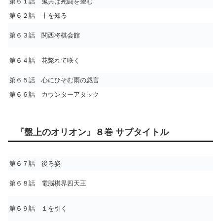
第６１話 鬼共は死闘を望む
第６２話 十を知る
第６３話 関西将棋会館
第６４話 花斃れて咲く
第６５話 心にひそむ雨の戯言
第６６話 カウンターアタック
『盤上のオリオン』８巻 サブタイトル
第６７話 後ろ姿
第６８話 電脳棋界四天王
第６９話 １を引く