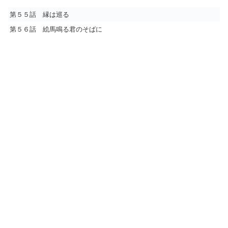
第５５話 縁は巡る
第５６話 絵馬鳴る君のそばに