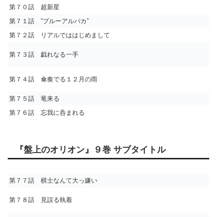
第７０話 超新星
第７１話 ”ブルーアルパカ”
第７２話 リアルでははじめまして
第７３話 戯れなる一手
第７４話 傘奏でる１２月の雨
第７５話 竜来る
第７６話 忘我に呑まれる
『盤上のオリオン』９巻 サブタイトル
第７７話 棋士なんて大っ嫌い
第７８話 見誤る執着