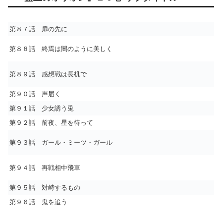
第８７話 扉の先に
第８８話 終焉は闇のように美しく
第８９話 感想戦は長机で
第９０話 声届く
第９１話 少女誘う兎
第９２話 前夜、星を待って
第９３話 ガール・ミーツ・ガール
第９４話 再戦相中飛車
第９５話 対峙するもの
第９６話 鬼を追う