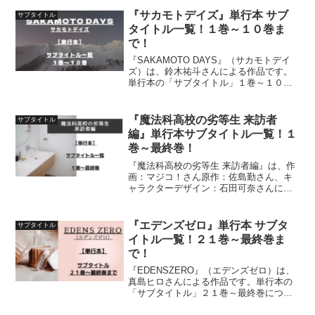
『サカモトデイズ』単行本 サブ
サブタイトル
タイトル一覧！１巻～１０巻ま
で！
『SAKAMOTO DAYS』（サカモトデイ
ズ）は、鈴木祐斗さんによる作品です。
単行本の「サブタイトル」１巻～１０巻
までを一覧にして紹介しています
『魔法科高校の劣等生 来訪者
サブタイトル
編』単行本サブタイトル一覧！１
巻～最終巻！
『魔法科高校の劣等生 来訪者編』は、作
画：マジコ！さん原作：佐島勤さん、キ
ャラクターデザイン：石田可奈さんによ
る作品です。単行本の「サブタイトル」
１巻～最新刊（最終巻）までを一覧にし
て紹介しています
『エデンズゼロ』単行本 サブタ
サブタイトル
イトル一覧！２１巻～最終巻ま
で！
『EDENSZERO』（エデンズゼロ）は、
真島ヒロさんによる作品です。単行本の
「サブタイトル」２１巻～最終巻につい
て、紹介しています