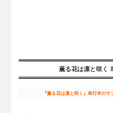
薫る花は凛と咲く 
『薫る花は凛と咲く』単行本のサ