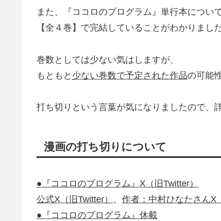
また、『ココロのプログラム』単行本につい
【全４巻】で完結していることがわかりまし
巻数としては少ない気はしますが、
もともと
少ない巻数で予定された作品
の可能
打ち切りという言葉が気になりましたので、
漫画の打ち切りについて
●『ココロのプログラム』X（旧Twitter）
公式X（旧Twitter）
、
作者：中村ひなたさんX（旧T
●『ココロのプログラム』休載