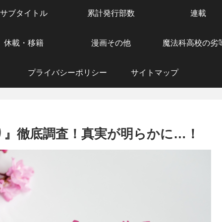
サブタイトル
累計発行部数
連載
休載・移籍
漫画その他
魔法科高校の劣
プライバシーポリシー
サイトマップ
り』徹底調査！真実が明らかに…！