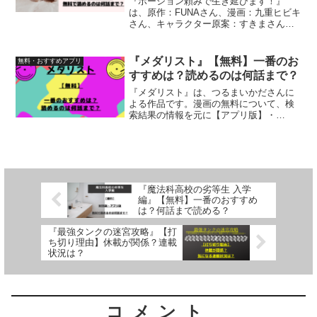
『ポーション頼みで生き延びます！』
は、原作：FUNAさん、漫画：九重ヒビキ
さん、キャラクター原案：すきまさんに
よる作品です。漫画の無料について、検
索結果の情報を元に【アプリ版】・
【WEB版】を一つ一つを調査。無料でど
『メダリスト』【無料】一番のお
無料・おすすめアプリ
こまで読むことができるの...
すすめは？読めるのは何話まで？
『メダリスト』は、つるまいかださんに
よる作品です。漫画の無料について、検
索結果の情報を元に【アプリ版】・
【WEB版】を一つ一つを調査。無料でど
こまで読むことができるのか、検証して
います
『魔法科高校の劣等生 入学
編』【無料】一番のおすすめ
は？何話まで読める？
『最強タンクの迷宮攻略』【打
ち切り理由】休載が関係？連載
状況は？
コメント