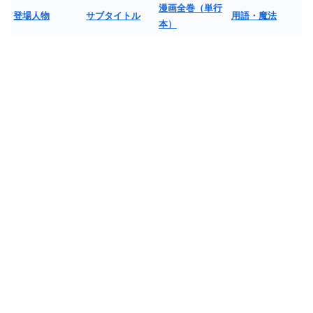
漫画全巻（単行
登場人物
サブタイトル
用語・魔法
本）