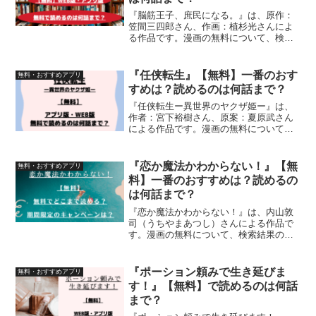
『脳筋王子、庶民になる。』は、原作：
笠間三四郎さん、作画：植杉光さんによ
る作品です。漫画の無料について、検索
結果の情報を元に【アプリ版】・【WEB
版】を一つ一つを調査。無料でどこまで
読むことができるのか、検証しています
『任侠転生』【無料】一番のおす
無料・おすすめアプリ
すめは？読めるのは何話まで？
『任侠転生ー異世界のヤクザ姫ー』は、
作者：宮下裕樹さん、原案：夏原武さん
による作品です。漫画の無料について、
検索結果の情報を元に【アプリ版】・
【WEB版】を一つ一つを調査。無料でど
こまで読むことができるのか、検証して
『恋か魔法かわからない！』【無
無料・おすすめアプリ
います
料】一番のおすすめは？読めるの
は何話まで？
『恋か魔法かわからない！』は、内山敦
司（うちやまあつし）さんによる作品で
す。漫画の無料について、検索結果の情
報を元に【アプリ版】・【WEB版】を一
つ一つを調査。無料でどこまで読むこと
ができるのか、検証しています
『ポーション頼みで生き延びま
無料・おすすめアプリ
す！』【無料】で読めるのは何話
まで？