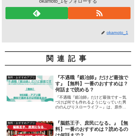
okamoto_1をフォローする
okamoto_1
関連記事
『不遇職『鍛冶師』だけど最強で
無料・おすすめアプリ
す』【無料】一番のおすすめは？
何話まで読める？
『不遇職『鍛冶師』だけど最強です～気
づけば何でも作れるようになっていた男
ののんびりスローライフ～』は、原作：
木嶋隆太さん、漫画：吉村英明さん、キ
ャラクター原案：なかむらさんによる作
品です。漫画の無料について、検索結果
『脳筋王子、庶民になる。』【無
無料・おすすめアプリ
の情報を元に【アプリ版】...
料】一番のおすすめは？読めるの
は何話まで？