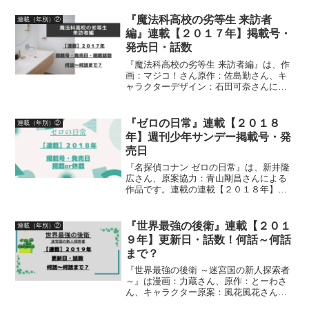
く紹介しています
『魔法科高校の劣等生 来訪者
連載（年別）②
編』連載【２０１７年】掲載号・
発売日・話数
『魔法科高校の劣等生 来訪者編』は、作
画：マジコ！さん原作：佐島勤さん、キ
ャラクターデザイン：石田可奈さんによ
る作品です。漫画の連載【２０１７年】
月刊Gファンタジー掲載号、発売日、掲
載話数について、詳しく紹介しています
『ゼロの日常』連載【２０１８
連載（年別）②
年】週刊少年サンデー掲載号・発
売日
『名探偵コナン ゼロの日常』は、新井隆
広さん、原案協力：青山剛昌さんによる
作品です。連載の連載【２０１８年】週
刊少年サンデー掲載号、発売日、掲載or
休載について詳しく紹介しています
『世界最強の後衛』連載【２０１
連載（年別）②
９年】更新日・話数！何話～何話
まで？
『世界最強の後衛 ～迷宮国の新人探索者
～』は漫画：力蔵さん、原作：とーわさ
ん、キャラクター原案：風花風花さんに
よる作品です。漫画の連載【２０１９