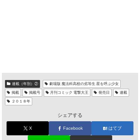
連載（年別）②
劇場版 魔法科高校の劣等生 星を呼ぶ少女
掲載
掲載号
月刊コミック 電撃大王
発売日
連載
２０１８年
シェアする
X
Facebook
はてブ