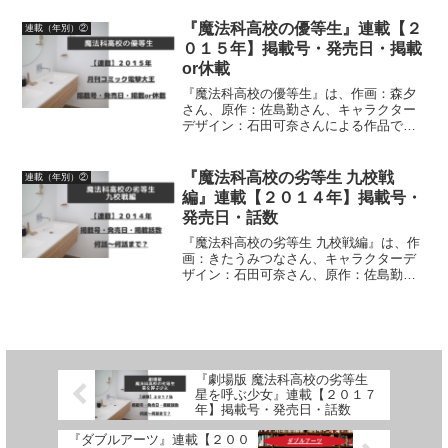
年】更新日・話数について、詳しく紹介
しています
『魔法科高校の優等生』連載【２
連載（年別）②
０１５年】掲載号・発売日・掲載
or休載
『魔法科高校の優等生』は、作画：森夕
さん、原作：佐島勤さん、キャラクター
デザイン：石田可奈さんによる作品で
す。漫画の連載【２０１５年】「月刊コ
ミック電撃大王」掲載号、発売日、掲載
or休載について、詳しく紹介しています
『魔法科高校の劣等生 九校戦
連載（年別）②
編』連載【２０１４年】掲載号・
発売日・話数
『魔法科高校の劣等生 九校戦編』は、作
画：きたうみつなさん、キャラクターデ
ザイン：石田可奈さん、原作：佐島勤さ
んによる作品です。漫画の連載【２０１
４年】月刊Gファンタジー掲載号、発売
日、掲載話数について、詳しく紹介して
います
『劇場版 魔法科高校の劣等生
星を呼ぶ少女』連載【２０１７
年】掲載号・発売日・話数
『ダブルアーツ』連載【２００