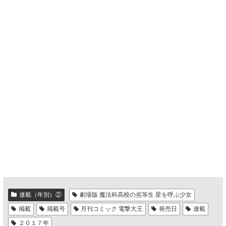
連載（年別）②
劇場版 魔法科高校の劣等生 星を呼ぶ少女
掲載
掲載号
月刊コミック 電撃大王
発売日
連載
２０１７年