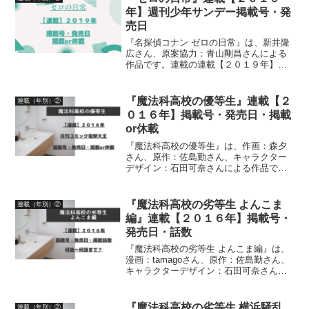
年】週刊少年サンデー掲載号・発
売日
『名探偵コナン ゼロの日常』は、新井隆
広さん、原案協力：青山剛昌さんによる
作品です。連載の連載【２０１９年】週
刊少年サンデー掲載号、発売日、掲載or
休載について詳しく紹介しています
『魔法科高校の優等生』連載【２
連載（年別）②
０１６年】掲載号・発売日・掲載
or休載
『魔法科高校の優等生』は、作画：森夕
さん、原作：佐島勤さん、キャラクター
デザイン：石田可奈さんによる作品で
す。漫画の連載【２０１６年】「月刊コ
ミック電撃大王」掲載号、発売日、掲載
or休載について、詳しく紹介しています
『魔法科高校の劣等生 よんこま
連載（年別）②
編』連載【２０１６年】掲載号・
発売日・話数
『魔法科高校の劣等生 よんこま編』は、
漫画：tamagoさん、原作：佐島勤さん、
キャラクターデザイン：石田可奈さんに
よる作品です漫画の連載【２０１６年】
コミック電撃だいおうじ、月刊コミック
電撃大王掲載号・発売日・掲載話数につ
『魔法科高校の劣等生 横浜騒乱
連載（年別）②