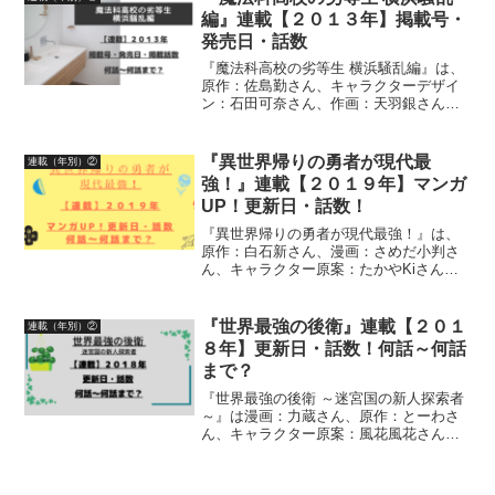
いて、詳しく紹介...
編』連載【２０１３年】掲載号・
発売日・話数
『魔法科高校の劣等生 横浜騒乱編』は、
原作：佐島勤さん、キャラクターデザイ
ン：石田可奈さん、作画：天羽銀さんに
よる作品です。漫画の連載【２０１３
年】月刊Gファンタジー掲載号、発売
日、掲載話数について、詳しく紹介して
『異世界帰りの勇者が現代最
連載（年別）②
います
強！』連載【２０１９年】マンガ
UP！更新日・話数！
『異世界帰りの勇者が現代最強！』は、
原作：白石新さん、漫画：さめだ小判さ
ん、キャラクター原案：たかやKiさんに
よる作品です。漫画の連載【２０１９
年】マンガUP！更新日、話数について、
詳しく紹介しています
『世界最強の後衛』連載【２０１
連載（年別）②
８年】更新日・話数！何話～何話
まで？
『世界最強の後衛 ～迷宮国の新人探索者
～』は漫画：力蔵さん、原作：とーわさ
ん、キャラクター原案：風花風花さんに
よる作品です。漫画の連載【２０１８
年】更新日・話数について、詳しく紹介
しています