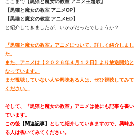
ここまで
【黒猫と魔女の教室 アニメ主題歌】
【黒猫と魔女の教室 アニメOP】
【黒猫と魔女の教室 アニメED】
と紹介してきましたが、いかがだったでしょうか？
『黒猫と魔女の教室』アニメについて、詳しく紹介しまし
た。
また、アニメは【２０２６年４月１２日】より放送開始と
なっています。
まだ視聴していない人や興味ある人は、ぜひ視聴してみて
ください。
そして、『黒猫と魔女の教室』アニメは他にも記事を書い
ています。
この後
【関連記事】
として紹介していきますので、興味あ
る人は覗いてみてください。