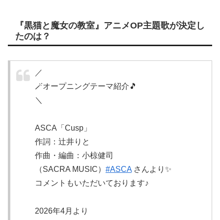
『黒猫と魔女の教室』アニメOP主題歌が決定し
たのは？
／
🪄オープニングテーマ紹介🎵
＼
ASCA「Cusp」
作詞：辻井りと
作曲・編曲：小椋健司
（SACRA MUSIC）
#ASCA
さんより✨
コメントもいただいております♪
2026年4月より