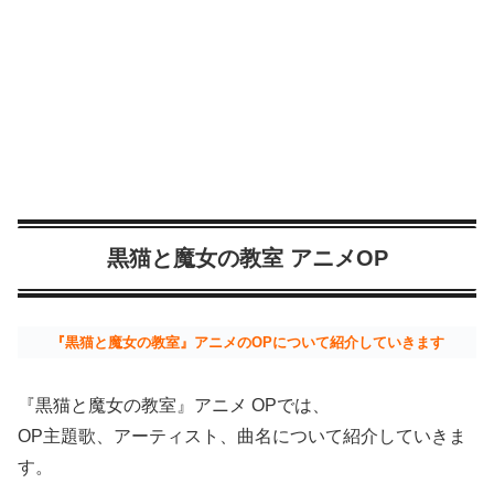
黒猫と魔女の教室 アニメOP
『黒猫と魔女の教室』アニメのOPについて紹介していきます
『黒猫と魔女の教室』アニメ OPでは、
OP主題歌、アーティスト、曲名について紹介していきま
す。