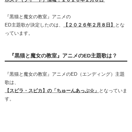
『黒猫と魔女の教室』アニメの
ED主題歌が決定したのは、
【２０２６年２月８日】
とな
っています。
『黒猫と魔女の教室』アニメのED主題歌は？
『黒猫と魔女の教室』アニメのED（エンディング）主題
歌は、
【スピラ・スピカ】の「ちゅーんあっぷ☆」
となっていま
す。