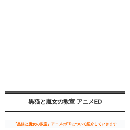
黒猫と魔女の教室 アニメED
『黒猫と魔女の教室』アニメのEDについて紹介していきます