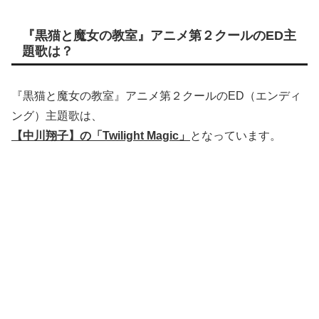
『黒猫と魔女の教室』アニメ第２クールのED主
題歌は？
『黒猫と魔女の教室』アニメ第２クールのED（エンディ
ング）主題歌は、
【中川翔子】の「Twilight Magic」
となっています。