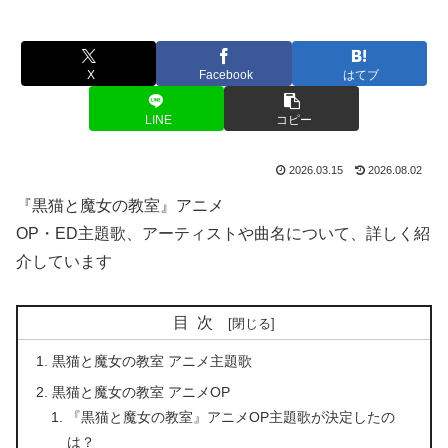
X
Facebook
はてブ
LINE
コピー
2026.03.15
2026.08.02
『黒猫と魔女の教室』アニメ
OP・ED主題歌、アーティストや曲名について、詳しく紹
介しています
目次
黒猫と魔女の教室 アニメ主題歌
黒猫と魔女の教室 アニメOP
『黒猫と魔女の教室』アニメOP主題歌が決定したの
は？