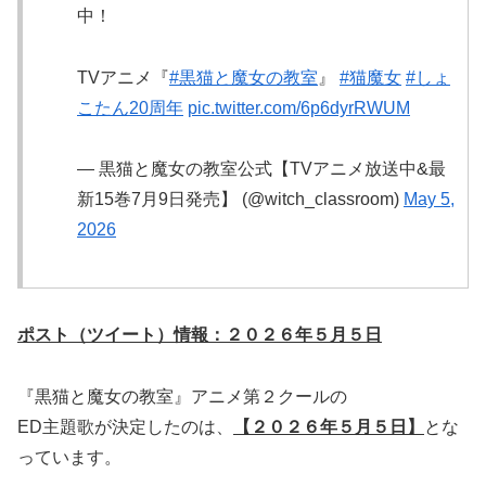
中！
TVアニメ『
#黒猫と魔女の教室
』
#猫魔女
#しょ
こたん20周年
pic.twitter.com/6p6dyrRWUM
— 黒猫と魔女の教室公式【TVアニメ放送中&最
新15巻7月9日発売】 (@witch_classroom)
May 5,
2026
ポスト（ツイート）情報：２０２６年５月５日
『黒猫と魔女の教室』アニメ第２クールの
ED主題歌が決定したのは、
【２０２６年５月５日】
とな
っています。