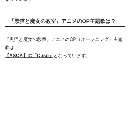
『黒猫と魔女の教室』アニメのOP主題歌は？
『黒猫と魔女の教室』アニメのOP（オープニング）主題
歌は、
【ASCA】の「Cusp」
となっています。