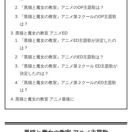
『黒猫と魔女の教室』アニメのOP主題歌は？
『黒猫と魔女の教室』アニメ第２クールのOP主題歌
は？
黒猫と魔女の教室 アニメED
『黒猫と魔女の教室』アニメED主題歌が決定したの
は？
『黒猫と魔女の教室』アニメのED主題歌は？
『黒猫と魔女の教室』アニメ第２クール ED主題歌が
決定したのは？
『黒猫と魔女の教室』アニメ第２クールのED主題歌
は？
黒猫と魔女の教室 アニメ最後に