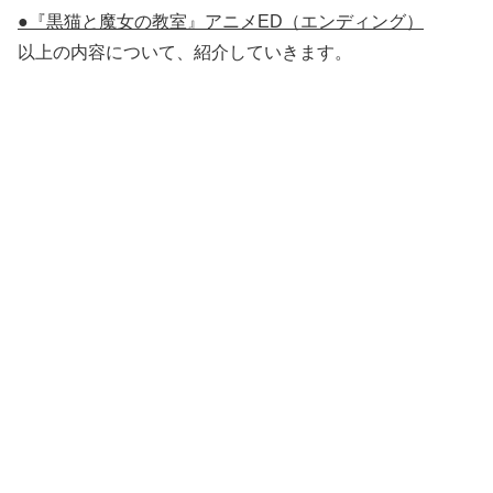
●『黒猫と魔女の教室』アニメED（エンディング）
以上の内容について、紹介していきます。