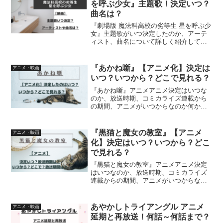
を呼ぶ少女』主題歌！決定いつ？
曲名は？
『劇場版 魔法科高校の劣等生 星を呼ぶ少
女』主題歌がいつ決定したのか、アーテ
ィスト、曲名について詳しく紹介してい
ます
『あかね噺』【アニメ化】決定は
アニメ・映画
いつ？いつから？どこで見れる？
『あかね噺』アニメアニメ決定はいつな
のか、放送時期、コミカライズ連載から
の期間、アニメがいつからなのか何か所
で放送されるのか、放送期間について、
詳しく紹介しています
『黒猫と魔女の教室』【アニメ
アニメ・映画
化】決定はいつ？いつから？どこ
で見れる？
『黒猫と魔女の教室』アニメアニメ決定
はいつなのか、放送時期、コミカライズ
連載からの期間、アニメがいつからなの
か何か所で放送されるのか、放送期間に
ついて、詳しく紹介しています
あやかしトライアングル アニメ
アニメ・映画
延期と再放送！何話～何話まで？