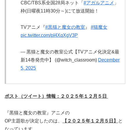
CBC/TBS系全国28局ネット「
#アガルアニメ
」
枠(日曜夜11時30分～)にて放送開始！
TVアニメ『
#黒猫と魔女の教室
』
#猫魔女
pic.twitter.com/pI4XqXgV3P
— 黒猫と魔女の教室公式【TVアニメ化決定&最
新14巻発売中】 (@witch_classroom)
December
5, 2025
ポスト（ツイート）情報：２０２５年１２月５日
『黒猫と魔女の教室』アニメの
OP主題歌が決定したのは、
【２０２５年１２月５日】
と
なっています。