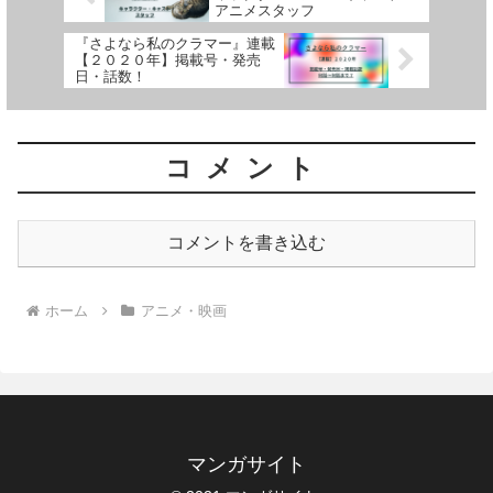
アニメスタッフ
『さよなら私のクラマー』連載
【２０２０年】掲載号・発売
日・話数！
コメント
コメントを書き込む
ホーム
アニメ・映画
マンガサイト