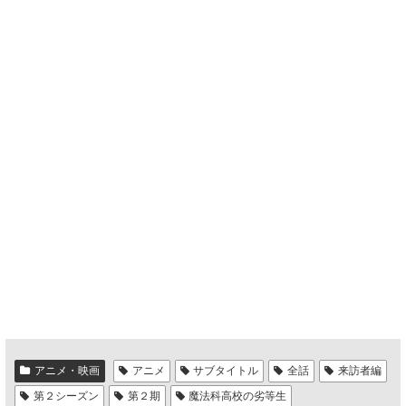
アニメ・映画
アニメ
サブタイトル
全話
来訪者編
第２シーズン
第２期
魔法科高校の劣等生