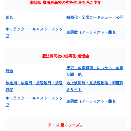
劇場版 魔法科高校の劣等生 星を呼ぶ少女
総合
映画化・全国ロードショー・公開
キャラクター・キャスト・スタッ
主題歌（アーティスト・曲名）
フ
魔法科高校の劣等生 追憶編
決定・放送時期・いつから・放送
総合
期間・他
放送局・放送日・放送曜日・放送
地上波同時・見放題配信・都度課
時間
金サイト
キャラクター・キャスト・スタッ
主題歌（アーティスト・曲名）
フ
アニメ 第３シーズン