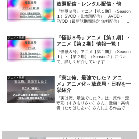
放題配信・レンタル配信・他
『怪獣８号』アニメ【第１期】（Season
１）SVOD（見放題配信）、AVOD・
FVOD（最新話期間限定 無料配信）、
TVOD（レンタル配信）について、詳し
く紹介しています
『怪獣８号』アニメ【第１期】・
アニメ・映画
アニメ【第２期】情報一覧！
『怪獣８号』アニメ【第１期】（Season
１）・【第２期】（Season２）につい
て、詳しく紹介しています
『実は俺、最強でした？ アニ
アニメ・映画
メ』アニメ化～放送局・日程を一
挙紹介
『実は俺、最強でした？』は、原作：澄
守彩（すみもりさい）さん、漫画：高橋
愛（たかはしあい）さんによる作品で
【アニメ化】しています。いつアニメ化
が決定したのか、いつからなのか、アニ
メPV、アニメキャスト、アニメ放送局・
放送日程など、アニメ情報...