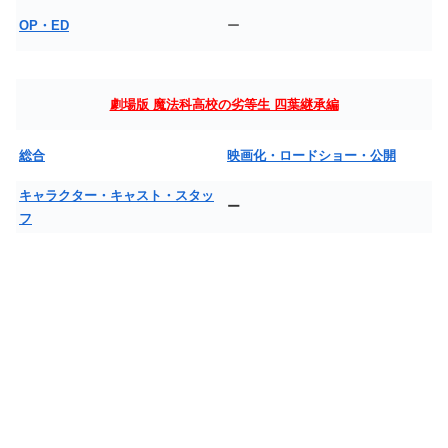
OP・ED
ー
劇場版 魔法科高校の劣等生 四葉継承編
総合
映画化・ロードショー・公開
キャラクター・キャスト・スタッ
ー
フ