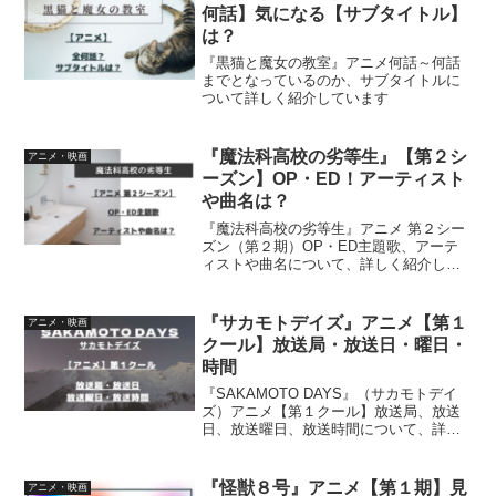
何話】気になる【サブタイトル】
は？
『黒猫と魔女の教室』アニメ何話～何話
までとなっているのか、サブタイトルに
ついて詳しく紹介しています
『魔法科高校の劣等生』【第２シ
アニメ・映画
ーズン】OP・ED！アーティスト
や曲名は？
『魔法科高校の劣等生』アニメ 第２シー
ズン（第２期）OP・ED主題歌、アーテ
ィストや曲名について、詳しく紹介して
います
『サカモトデイズ』アニメ【第１
アニメ・映画
クール】放送局・放送日・曜日・
時間
『SAKAMOTO DAYS』（サカモトデイ
ズ）アニメ【第１クール】放送局、放送
日、放送曜日、放送時間について、詳し
く紹介しています
『怪獣８号』アニメ【第１期】見
アニメ・映画