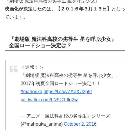
『劇場版 魔法科高校の劣等生 星を呼ぶ少女』
映画化が決定したのは、【２０１６年３月１３日】
となっ
ています。
『劇場版 魔法科高校の劣等生 星を呼ぶ少女』
全国ロードショー決定は？
＜速報！＞
「劇場版 魔法科高校の劣等生 星を呼ぶ少女」、
2017年初夏全国ロードショー決定！！
#mahouka
https://t.co/vZAeXUzp9t
pic.twitter.com/LN9C1JIo2w
— アニメ「魔法科高校の劣等生」シリーズ
(@mahouka_anime)
October 2, 2016