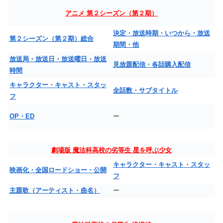
アニメ 第２シーズン（第２期）
決定・放送時期・いつから・放送
第２シーズン（第２期）総合
期間・他
放送局・放送日・放送曜日・放送
見放題配信・各話購入配信
時間
キャラクター・キャスト・スタッ
全話数・サブタイトル
フ
OP・ED
ー
劇場版 魔法科高校の劣等生 星を呼ぶ少女
キャラクター・キャスト・スタッ
映画化・全国ロードショー・公開
フ
主題歌（アーティスト・曲名）
ー