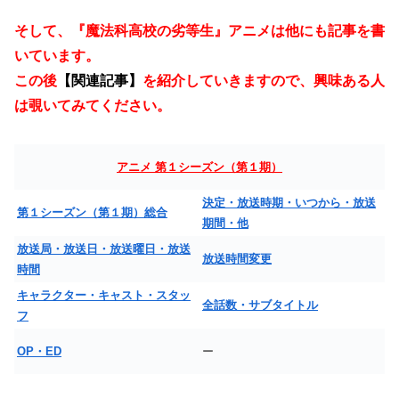
そして、『魔法科高校の劣等生』アニメは他にも記事を書
いています。
この後
【関連記事】
を紹介していきますので、興味ある人
は覗いてみてください。
アニメ 第１シーズン（第１期）
決定・放送時期・いつから・放送
第１シーズン（第１期）総合
期間・他
放送局・放送日・放送曜日・放送
放送時間変更
時間
キャラクター・キャスト・スタッ
全話数・サブタイトル
フ
OP・ED
ー