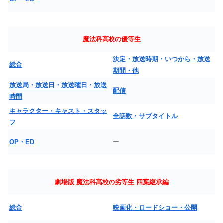
魔法科高校の優等生
決定・放送時期・いつから・放送
総合
期間・他
放送局・放送日・放送曜日・放送
配信
時間
キャラクター・キャスト・スタッ
全話数・サブタイトル
フ
OP・ED
ー
劇場版 魔法科高校の劣等生 四葉継承編
総合
映画化・ロードショー・公開