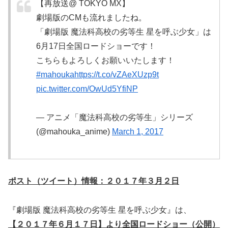
【再放送@ TOKYO MX】
劇場版のCMも流れましたね。
「劇場版 魔法科高校の劣等生 星を呼ぶ少女」は
6月17日全国ロードショーです！
こちらもよろしくお願いいたします！
#mahouka
https://t.co/vZAeXUzp9t
pic.twitter.com/OwUd5YfiNP
— アニメ「魔法科高校の劣等生」シリーズ
(@mahouka_anime)
March 1, 2017
ポスト（ツイート）情報：２０１７年３月２日
『劇場版 魔法科高校の劣等生 星を呼ぶ少女』は、
【２０１７年６月１７日】より全国ロードショー（公開）