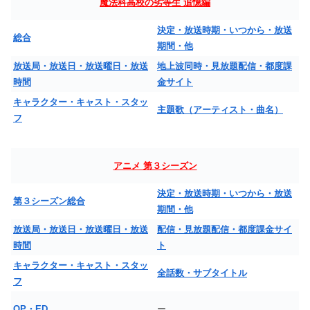
魔法科高校の劣等生 追憶編
決定・放送時期・いつから・放送
総合
期間・他
放送局・放送日・放送曜日・放送
地上波同時・見放題配信・都度課
時間
金サイト
キャラクター・キャスト・スタッ
主題歌（アーティスト・曲名）
フ
アニメ 第３シーズン
決定・放送時期・いつから・放送
第３シーズン総合
期間・他
放送局・放送日・放送曜日・放送
配信・見放題配信・都度課金サイ
時間
ト
キャラクター・キャスト・スタッ
全話数・サブタイトル
フ
OP・ED
ー