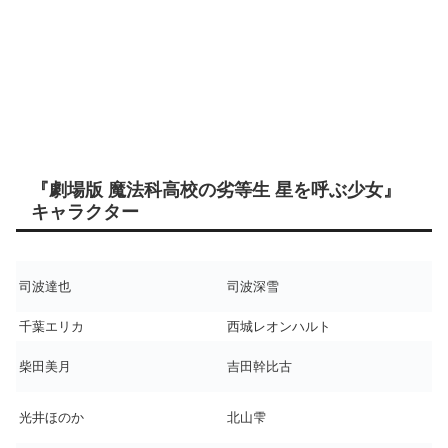
『劇場版 魔法科高校の劣等生 星を呼ぶ少女』
キャラクター
司波達也
司波深雪
千葉エリカ
西城レオンハルト
柴田美月
吉田幹比古
光井ほのか
北山雫