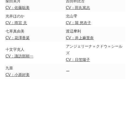
柴田美月
吉田幹比古
CV：佐藤聡美
CV：田丸篤志
光井ほのか
北山雫
CV：雨宮 天
CV：巽 悠衣子
七草真由美
渡辺摩利
CV：花澤香菜
CV：井上麻里奈
アンジェリーナ＝クドウ＝シール
十文字克人
ズ
CV：諏訪部順一
CV：日笠陽子
九亜
ー
CV：小原好美