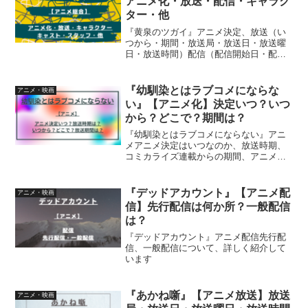
アニメ化・放送・配信・キャラク
ター・他
『黄泉のツガイ』アニメ決定、放送（い
つから・期間・放送局・放送日・放送曜
日・放送時間）配信（配信開始日・配信
曜日・配信時間）、話数、サブタイト
ル、キャラクター、キャストスタッフ、
OP、EDなどをまとめて紹介しています
『幼馴染とはラブコメにならな
アニメ・映画
い』【アニメ化】決定いつ？いつ
から？どこで？期間は？
『幼馴染とはラブコメにならない』アニ
メアニメ決定はいつなのか、放送時期、
コミカライズ連載からの期間、アニメが
いつからなのか何か所で放送されている
のか、放送期間について、詳しく紹介し
ています
『デッドアカウント』【アニメ配
アニメ・映画
信】先行配信は何か所？一般配信
は？
『デッドアカウント』アニメ配信先行配
信、一般配信について、詳しく紹介して
います
『あかね噺』【アニメ放送】放送
アニメ・映画