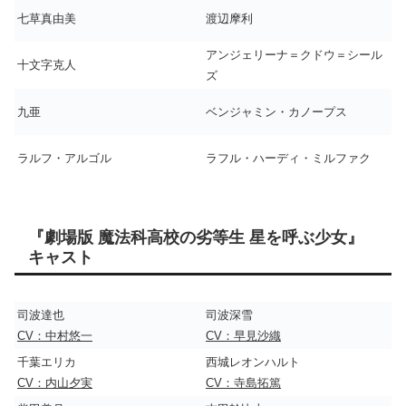
七草真由美
渡辺摩利
アンジェリーナ＝クドウ＝シール
十文字克人
ズ
九亜
ベンジャミン・カノープス
ラルフ・アルゴル
ラフル・ハーディ・ミルファク
『劇場版 魔法科高校の劣等生 星を呼ぶ少女』
キャスト
司波達也
司波深雪
CV：中村悠一
CV：早見沙織
千葉エリカ
西城レオンハルト
CV：内山夕実
CV：寺島拓篤