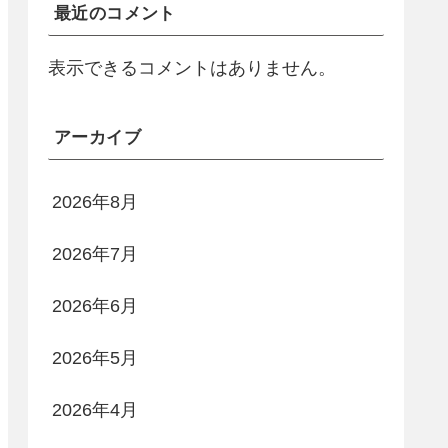
最近のコメント
表示できるコメントはありません。
アーカイブ
2026年8月
2026年7月
2026年6月
2026年5月
2026年4月