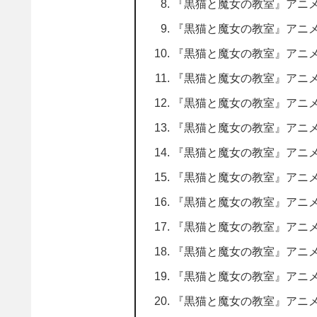
『黒猫と魔女の教室』アニ
『黒猫と魔女の教室』アニ
『黒猫と魔女の教室』アニ
『黒猫と魔女の教室』アニ
『黒猫と魔女の教室』アニ
『黒猫と魔女の教室』アニ
『黒猫と魔女の教室』アニ
『黒猫と魔女の教室』アニ
『黒猫と魔女の教室』アニメ
『黒猫と魔女の教室』アニメ
『黒猫と魔女の教室』アニメ
『黒猫と魔女の教室』アニメ
『黒猫と魔女の教室』アニメ