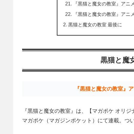
『黒猫と魔女の教室』アニメ
『黒猫と魔女の教室』アニメ
黒猫と魔女の教室 最後に
黒猫と魔
『黒猫と魔女の教室』ア
『黒猫と魔女の教室』は、【マガポケ オリジ
マガポケ（マガジンポケット）にて連載。つ