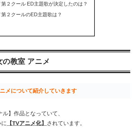
第２クール ED主題歌が決定したのは？
第２クールのED主題歌は？
女の教室 アニメ
ニメについて紹介していきます
ナル】作品となっていて、
いに
【TVアニメ化】
されています。