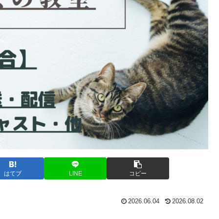
はてブ
LINE
コピー
2026.06.04
2026.08.02