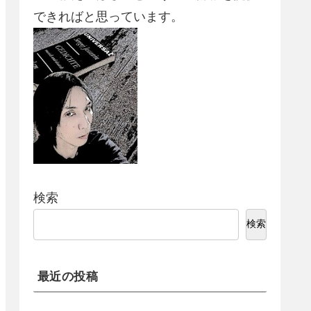
できればと思っています。
検索
検索
最近の投稿