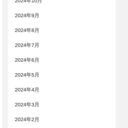
2024年10月
2024年9月
2024年8月
2024年7月
2024年6月
2024年5月
2024年4月
2024年3月
2024年2月