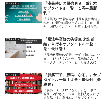
『漆黒使いの最強勇者』単行本
サブタイトル
サブタイトル一覧！１巻～最新
刊！
『漆黒使いの最強勇者 仲間全員に裏切ら
れたので最強の魔物と組みます』は、原
作：瀬戸メグルさん、作画：木村有里さ
ん、キャラクター原案：ジョンディーさ
んによる作品です。単行本の「サブタイ
トル」１巻～最新刊までを一覧にして紹
『魔法科高校の劣等生 来訪者
サブタイトル
介しています
編』単行本サブタイトル一覧！１
巻～最終巻！
『魔法科高校の劣等生 来訪者編』は、作
画：マジコ！さん原作：佐島勤さん、キ
ャラクターデザイン：石田可奈さんによ
る作品です。単行本の「サブタイトル」
１巻～最新刊（最終巻）までを一覧にし
て紹介しています
『脳筋王子、庶民になる。』サブ
サブタイトル
タイトル一覧！１巻～最新刊（最
終巻）
『脳筋王子、庶民になる。』は、原作：
笠間三四郎さん、作画：植杉光さんによ
る作品です。単行本の「サブタイトル」
１巻～最新刊（最終巻）までを一覧にし
て紹介しています