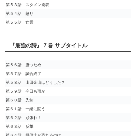
第５３話 スタメン発表
第５４話 怒り
第５５話 亡霊
『最強の詩』７巻 サブタイトル
第５６話 勝つため
第５７話 試合終了
第５８話 山田金山はどうした？
第５９話 今日も雨か
第６０話 先制
第６１話 一緒に闘う
第６２話 頑張れ！
第６３話 反撃
第６４話 橘侃士が恐れるのは