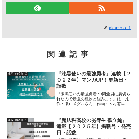
okamoto_1
関連記事
『漆黒使いの最強勇者』連載【２
連載（年別）①
０２２年】マンガUP！更新日・
話数！
『漆黒使いの最強勇者 仲間全員に裏切ら
れたので最強の魔物と組みます』は、原
作：瀬戸メグルさん、作画：木村有里さ
ん、キャラクター原案：ジョンディーさ
んによる作品です。漫画の連載【２０２
２年】マンガUP！更新日、話数につい
『魔法科高校の劣等生 孤立編』
連載（年別）①
て、詳しく紹介していま...
連載【２０２５年】掲載号・発売
日・話数