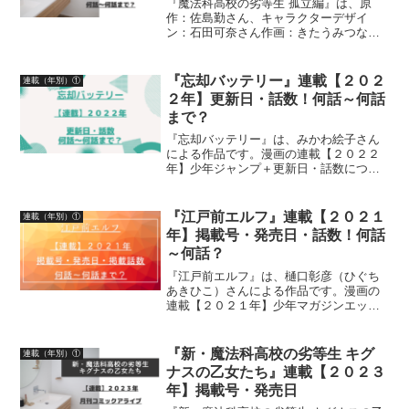
『魔法科高校の劣等生 孤立編』は、原
作：佐島勤さん、キャラクターデザイ
ン：石田可奈さん作画：きたうみつなさ
ん、構成：林ふみのさん・長岡千秋さん
による作品です。漫画の連載【２０２５
年】月刊Gファンタジー掲載号、発売
『忘却バッテリー』連載【２０２
連載（年別）①
日、掲載話数について、詳しく...
２年】更新日・話数！何話～何話
まで？
『忘却バッテリー』は、みかわ絵子さん
による作品です。漫画の連載【２０２２
年】少年ジャンプ＋更新日・話数につい
て、詳しく紹介しています
『江戸前エルフ』連載【２０２１
連載（年別）①
年】掲載号・発売日・話数！何話
～何話？
『江戸前エルフ』は、樋口彰彦（ひぐち
あきひこ）さんによる作品です。漫画の
連載【２０２１年】少年マガジンエッジ
掲載号、発売日、掲載話数について詳し
く紹介しています
『新・魔法科高校の劣等生 キグ
連載（年別）①
ナスの乙女たち』連載【２０２３
年】掲載号・発売日