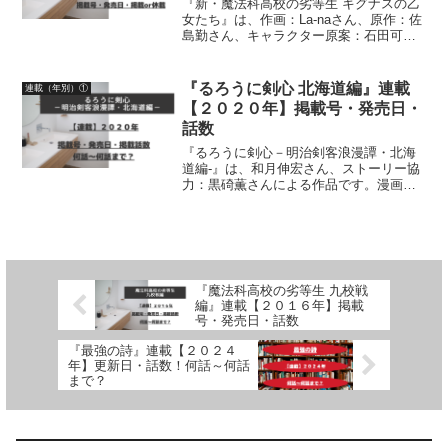
『新・魔法科高校の劣等生 キグナスの乙
女たち』は、作画：La-naさん、原作：佐
島勤さん、キャラクター原案：石田可奈
さんによる作品です。漫画の連載【２０
２３年】月刊コミックアライブ掲載号、
発売日、掲載or休載について、詳しく紹
『るろうに剣心 北海道編』連載
連載（年別）①
介しています
【２０２０年】掲載号・発売日・
話数
『るろうに剣心－明治剣客浪漫譚・北海
道編-』は、和月伸宏さん、ストーリー協
力：黒碕薫さんによる作品です。漫画の
連載状況２０２０年について、「ジャン
プSQ.」掲載号、「ジャンプSQ.」発売
日、掲載話数について詳しく紹介してい
ます
『魔法科高校の劣等生 九校戦
編』連載【２０１６年】掲載
号・発売日・話数
『最強の詩』連載【２０２４
年】更新日・話数！何話～何話
まで？