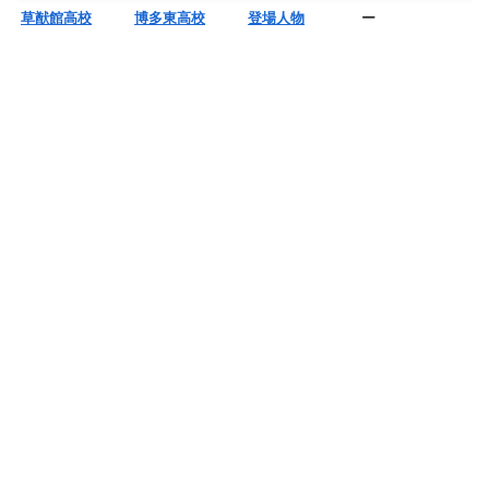
草猷館高校
博多東高校
登場人物
ー