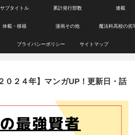
サブタイトル
累計発行部数
連載
休載・移籍
漫画その他
魔法科高校の劣
プライバシーポリシー
サイトマップ
２０２４年】マンガUP！更新日・話