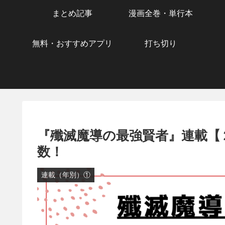
まとめ記事
漫画全巻・単行本
無料・おすすめアプリ
打ち切り
『殲滅魔導の最強賢者』連載【
数！
連載（年別）①