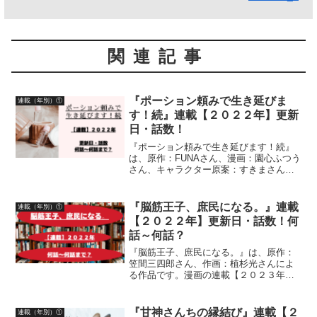
関連記事
『ポーション頼みで生き延びま
連載（年別）①
す！続』連載【２０２２年】更新
日・話数！
『ポーション頼みで生き延びます！続』
は、原作：FUNAさん、漫画：園心ふつう
さん、キャラクター原案：すきまさんに
よる作品です。漫画の連載２０２２年
「水曜日のシリウス」での更新日・話数
について、紹介しています
『脳筋王子、庶民になる。』連載
連載（年別）①
【２０２２年】更新日・話数！何
話～何話？
『脳筋王子、庶民になる。』は、原作：
笠間三四郎さん、作画：植杉光さんによ
る作品です。漫画の連載【２０２３年】
マガポケ（マガジンポケット）無料話更
新日、話数について詳しく紹介していま
す
『甘神さんちの縁結び』連載【２
連載（年別）①