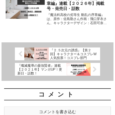
章編』連載【２０２６年】掲載
号・発売日・話数
『魔法科高校の劣等生 動乱の序章編』
は、原作：佐島勤さん作画：飛口芽衣さ
ん、キャラクターデザイン：石田可奈さ
んによる作品です。漫画の連載【２０２
６年】月刊コミック 電撃大王掲載号、発
売日、掲載話数について、詳しく紹介し
ています
『２.５次元の誘惑』【第２
回】キャラクター＆コスプレW
人気投票！コスプレ部門
『殲滅魔導の最強賢者』連載
【２０２１年】マンガUP！更
新日・話数！
コメント
コメントを書き込む