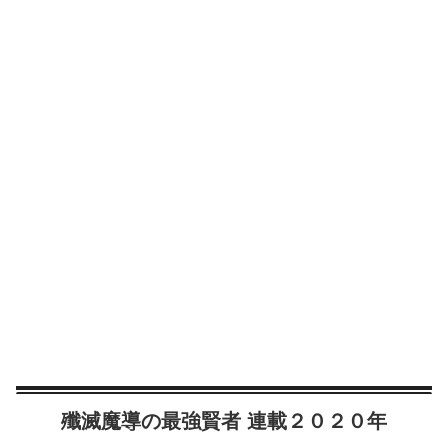
殲滅魔導の最強賢者 連載２０２０年