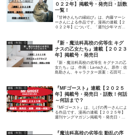
０２２年】掲載号・発売日・話数
一覧！
『甘神さんちの縁結び』は、内藤マーシ
ーさんによる作品です。漫画の連載【２
０２２年】について、「週刊少年マガジ
ン」掲載号、発売日、掲載話数を一覧に
して紹介しています
『新・魔法科高校の劣等生 キグ
連載（年別）①
ナスの乙女たち』連載【２０２３
年】掲載号・発売日
『新・魔法科高校の劣等生 キグナスの乙
女たち』は、作画：La-naさん、原作：佐
島勤さん、キャラクター原案：石田可奈
さんによる作品です。漫画の連載【２０
２３年】月刊コミックアライブ掲載号、
発売日、掲載or休載について、詳しく紹
『MFゴースト』連載【２０２５
連載（年別）①
介しています
年】掲載号・発売日・話数！何話
～何話まで？
『MFゴースト』は、しげの秀一さんによ
る作品です。漫画の連載【２０２５年】
週刊ヤングマガジン掲載号・発売日・話
数について詳しく紹介しています
『魔法科高校の劣等生 動乱の序
連載（年別）①