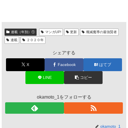
連載（年別）①
マンガUP!
更新
殲滅魔導の最強賢者
連載
２０２０年
シェアする
X
Facebook
はてブ
LINE
コピー
okamoto_1をフォローする
okamoto_1