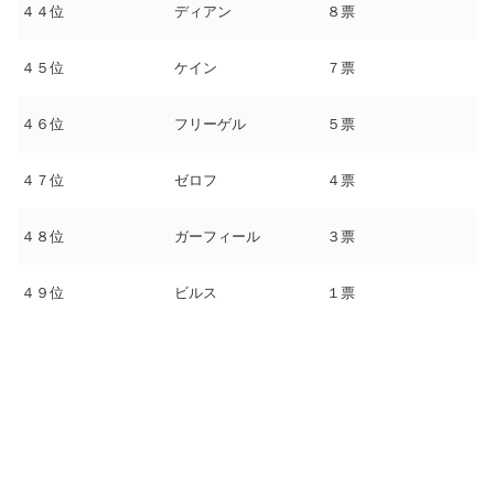
４４位
ディアン
８票
４５位
ケイン
７票
４６位
フリーゲル
５票
４７位
ゼロフ
４票
４８位
ガーフィール
３票
４９位
ビルス
１票