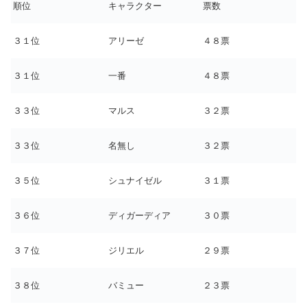
順位
キャラクター
票数
３１位
アリーゼ
４８票
３１位
一番
４８票
３３位
マルス
３２票
３３位
名無し
３２票
３５位
シュナイゼル
３１票
３６位
ディガーディア
３０票
３７位
ジリエル
２９票
３８位
バミュー
２３票