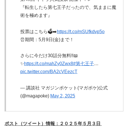
『転生したら第七王子だったので、気ままに魔
術を極めます』
投票はこちら🗳️➡️
https://t.co/mSUfkdvp5o
⏰期間：5月9日(金)まで！
さらに今だけ30話分無料‼️📖
✨
https://t.co/mahZy0Zwx8
#第七王子
…
pic.twitter.com/BA2cVEezcT
— 講談社 マガジンポケット(マガポケ)公式
(@magapoke)
May 2, 2025
ポスト（ツイート）情報：２０２５年５月３日