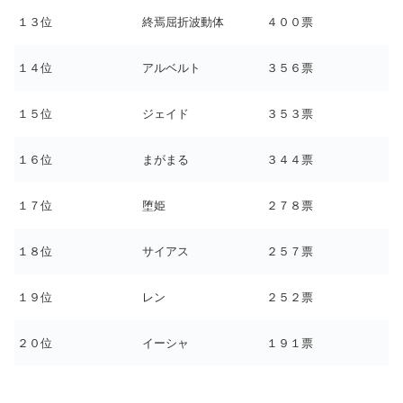
１３位
終焉屈折波動体
４００票
１４位
アルベルト
３５６票
１５位
ジェイド
３５３票
１６位
まがまる
３４４票
１７位
堕姫
２７８票
１８位
サイアス
２５７票
１９位
レン
２５２票
２０位
イーシャ
１９１票