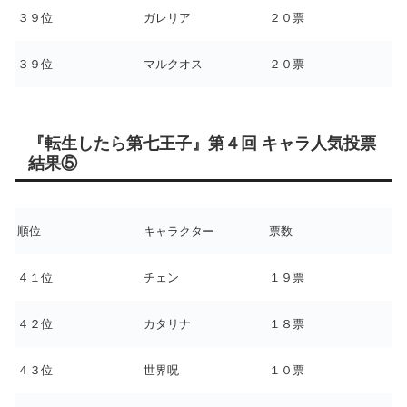
３９位
ガレリア
２０票
３９位
マルクオス
２０票
『転生したら第七王子』第４回 キャラ人気投票
結果⑤
順位
キャラクター
票数
４１位
チェン
１９票
４２位
カタリナ
１８票
４３位
世界呪
１０票