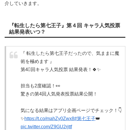
介していきます。
『転生したら第七王子』第４回 キャラ人気投票
結果発表いつ？
『 転生したら第七王子だったので、気ままに魔
術を極めます 』
第4⃣回キャラ人気投票 結果発表！🍀✨
担当も2度確認！👀
驚きの第4回人気発表投票結果公開！
気になる結果はアプリ企画ページでチェック！👇
✨
https://t.co/mahZy0Zwx8
#第七王子
👑
pic.twitter.com/Z9GU2rjttf