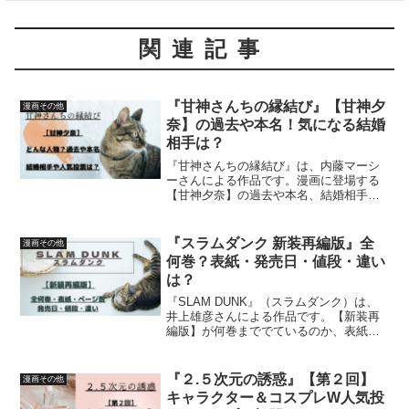
関連記事
『甘神さんちの縁結び』【甘神夕
漫画その他
奈】の過去や本名！気になる結婚
相手は？
『甘神さんちの縁結び』は、内藤マーシ
ーさんによる作品です。漫画に登場する
【甘神夕奈】の過去や本名、結婚相手、
人気投票について詳しく紹介しています
『スラムダンク 新装再編版』全
漫画その他
何巻？表紙・発売日・値段・違い
は？
『SLAM DUNK』（スラムダンク）は、
井上雄彦さんによる作品です。【新装再
編版】が何巻まででているのか、表紙
（収録内容）、ページ数や発売日、値段
や違いについて詳しく紹介しています
『２.５次元の誘惑』【第２回】
漫画その他
キャラクター＆コスプレW人気投