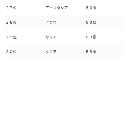
２７位
アナスタシア
８０票
２８位
クロウ
６６票
２９位
サリア
６３票
３０位
タリア
５８票