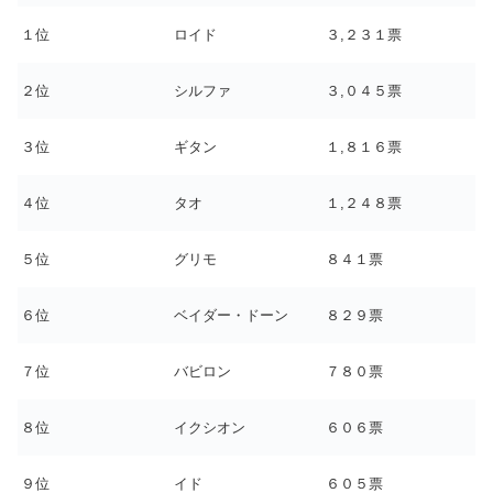
１位
ロイド
３,２３１票
２位
シルファ
３,０４５票
３位
ギタン
１,８１６票
４位
タオ
１,２４８票
５位
グリモ
８４１票
６位
ベイダー・ドーン
８２９票
７位
バビロン
７８０票
８位
イクシオン
６０６票
９位
イド
６０５票