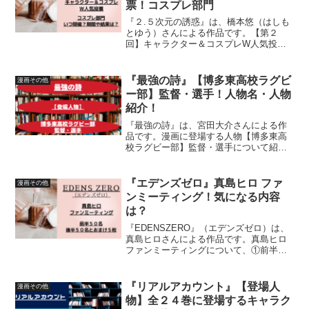
票！コスプレ部門
『２.５次元の誘惑』は、橋本悠（はしも
とゆう）さんによる作品です。【第２
回】キャラクター＆コスプレW人気投票
がいつ開催されているのか、開催期間、
結果について、詳しく紹介しています
『最強の詩』【博多東高校ラグビ
漫画その他
ー部】監督・選手！人物名・人物
紹介！
『最強の詩』は、宮田大介さんによる作
品です。漫画に登場する人物【博多東高
校ラグビー部】監督・選手について紹介
しています
『エデンズゼロ』真島ヒロ ファ
漫画その他
ンミーティング！気になる内容
は？
『EDENSZERO』（エデンズゼロ）は、
真島ヒロさんによる作品です。真島ヒロ
ファンミーティングについて、①前半５
０名、②後半５０名とおまけ５枚、真島
ヒロ担当X（旧Twitter）の情報を元に、詳
しく紹介しています
『リアルアカウント』【登場人
漫画その他
物】全２４巻に登場するキャラク