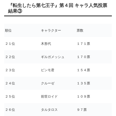
『転生したら第七王子』第４回 キャラ人気投票
結果③
順位
キャラクター
票数
２１位
木形代
１７１票
２２位
ギルガメッシュ
１７０票
２３位
ピンモ君
１５４票
２４位
クルーゼ
１３５票
２５位
前世ロイド
１０９票
２６位
タルタロス
９７票